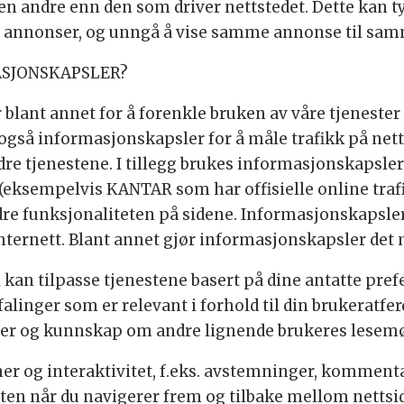
oen andre enn den som driver nettstedet. Dette kan
e annonser, og unngå å vise samme annonse til sa
ASJONSKAPSLER?
blant annet for å forenkle bruken av våre tjenester
gså informasjonskapsler for å måle trafikk på nett
re tjenestene. I tillegg brukes informasjonskapsler 
(eksempelvis KANTAR som har offisielle online trafi
dre funksjonaliteten på sidene. Informasjonskapsl
Internett. Blant annet gjør informasjonskapsler det m
 kan tilpasse tjenestene basert på dine antatte prefer
linger som er relevant i forhold til din brukeratfer
r og kunnskap om andre lignende brukeres lesemø
ner og interaktivitet, f.eks. avstemninger, komment
sten når du navigerer frem og tilbake mellom nettsi