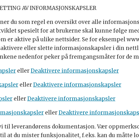
LETTING AV INFORMASJONSKAPSLER
inner du som regel en oversikt over alle informasjon
tviklet spesielt for at brukerne skal kunne følge m
er aktive på ulike nettsider. Se for eksempel www
ktivere eller slette informasjonskapsler i din net
enkene nedenfor peker på fremgangsmåter for de me
apsler
eller
Deaktivere informasjonskapsler
kapsler
eller
Deaktivere informasjonskapsler
psler
eller
Deaktivere informasjonskapsler
ormasjonskapsler
eller
Deaktivere informasjonskaps
 vi til leverandørens dokumentasjon. Vær oppmerkso
il at du mister funksjonalitet, f.eks. kan du måtte 