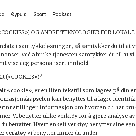
de
Øypuls
Sport
Podkast
«COOKIES») OG ANDRE TEKNOLOGIER FOR LOKAL 
ndata i samtykkeløsningen, så samtykker du til at 
nonser. Ved å bruke tjenesten samtykker du til at vi
mt vise deg personalisert innhold.
R («COOKIES»)?
t «cookie», er en liten tekstfil som lagres på din en
formasjonskapselen kan benyttes til å lagre identif
kerinnstillinger, informasjon om hvordan du har bruk
mer. Vi benytter ulike verktøy for å gjøre analyse a
e du benytter. Hvert enkelt verktøy benytter sine eg
r verktøy vi benytter finner du under.