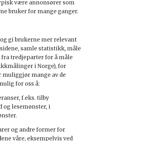
 typisk være annonsører som
mme bruker for mange ganger.
 og gi brukerne mer relevant
sidene, samle statistikk, måle
fra tredjeparter for å måle
kkmålinger i Norge), for
er muliggjør mange av de
ulig for oss å:
anser, f.eks. tilby
d og lesemønster, i
nster.
arer og andre former for
dene våre, eksempelvis ved