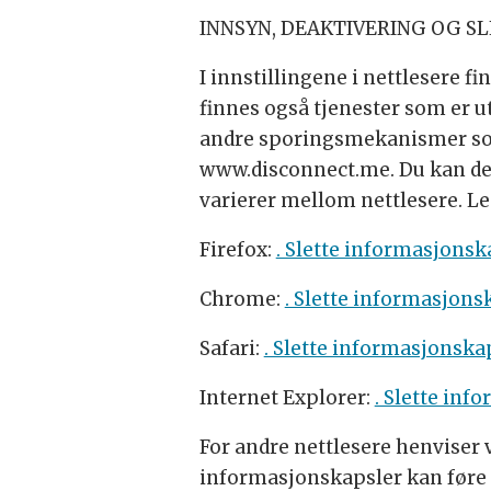
INNSYN, DEAKTIVERING OG S
I innstillingene i nettlesere f
finnes også tjenester som er u
andre sporingsmekanismer som 
www.disconnect.me. Du kan dea
varierer mellom nettlesere. L
Firefox:
. Slette informasjonsk
Chrome:
. Slette informasjons
Safari:
. Slette informasjonska
Internet Explorer:
. Slette inf
For andre nettlesere henviser
informasjonskapsler kan føre t