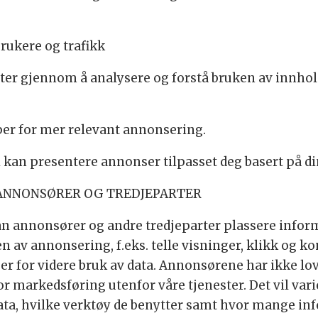
rukere og trafikk
ster gjennom å analysere og forstå bruken av innhol
r for mer relevant annonsering.
i kan presentere annonser tilpasset deg basert på di
ANNONSØRER OG TREDJEPARTER
kan annonsører og andre tredjeparter plassere info
n av annonsering, f.eks. telle visninger, klikk og k
er for videre bruk av data. Annonsørene har ikke lov t
r markedsføring utenfor våre tjenester. Det vil varie
ata, hvilke verktøy de benytter samt hvor mange in