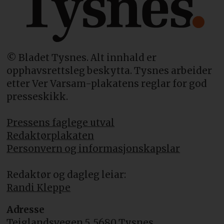
© Bladet Tysnes. Alt innhald er
opphavsrettsleg beskytta. Tysnes arbeider
etter Ver Varsam-plakatens reglar for god
presseskikk.
Pressens faglege utval
Redaktørplakaten
Personvern og informasjonskapslar
Redaktør og dagleg leiar:
Randi Kleppe
Adresse
Teiglandsvegen 5, 5680 Tysnes