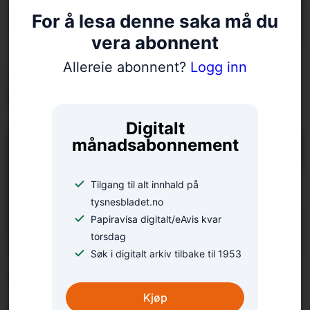
For å lesa denne saka må du
vera abonnent
Aarvik Gard vidare til
Allereie abonnent?
Logg inn
finalen
Digitalt
månadsabonnement
Tilgang til alt innhald på
tysnesbladet.no
Papiravisa digitalt/eAvis kvar
torsdag
Søk i digitalt arkiv tilbake til 1953
No slepp alle under 18 år
Kjøp
å betala eigendel