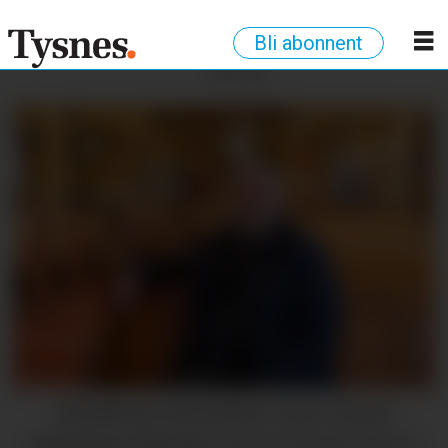
Bli abonnent
ANNONSE
VANSKELEG SITUASJON: Leiar i Tysnes
kyrkjelege fellesråd, Lorentz Lunde, seier at