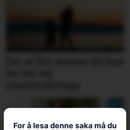
Éin av fire meiner dei kan
for lite om
reiseforsikringa
For å lesa denne saka må du