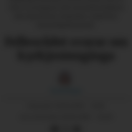
«det er no kampen står om korleis kyrkjene
våre skal drivast i framtida». (Arkivfoto:
Øyvind Bjerkestrand)
Fellesrådet svarar om
kyrkjestenginga
Randi
Kleppe
20.02.2025 - 14:19
PUBLISERT
20.02.2025 - 14:20
SIST OPPDATERT