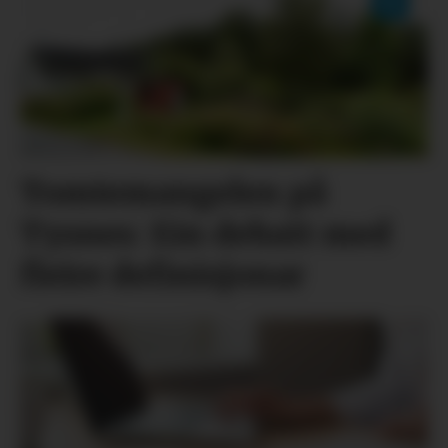
Tomtemangelen på
Tysnes: Ein debatt med
fleire definisjonar