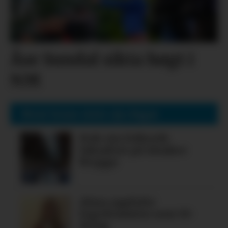
Åse Sundal sikta høgt i
NM
Mest lesne siste sju dagar
Nok ein folkerik
laksafest på Alsaker
Brygge
Alma oppfylte
legedraumen som 19-
åring