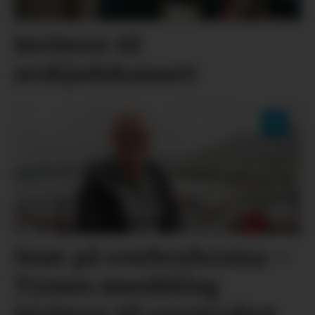
Inviterer til
avskjedskonsert
Snør på cowboybootsa –
Tysnes musikklag