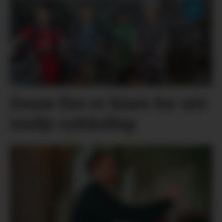
Desse fire er klare for sitt
tredje sykkelløp