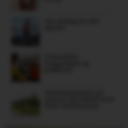
Ein søndag for dei
spreke
Fiskelykke,
bryggedans og
pubkveld
Tomtemangelen på
Tysnes: Ein debatt med
fleire definisjonar