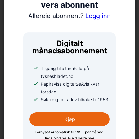
vera abonnent
Allereie abonnent?
Logg inn
Aagot (100) var
Digitalt
heidersgjest under
månadsabonnement
portalopning på Haaheim
Tilgang til alt innhald på
tysnesbladet.no
Papiravisa digitalt/eAvis kvar
torsdag
Søk i digitalt arkiv tilbake til 1953
Kjøp
Fornyast automatisk til 199,- per månad.
Inga binding. Gjeld berre nye