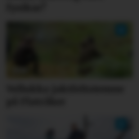
fysikar?
Vellukka jaktfeltstemne
på Flatråker