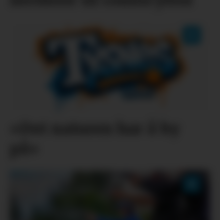
inviterer til countryfest
«Det naturen har å by
på»