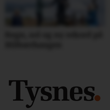
Regn, sol og ny rekord på
Blåbærhaugen