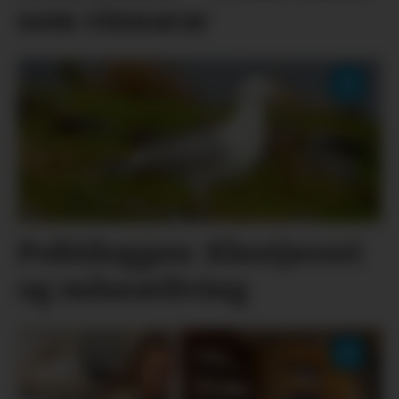
som vinnarar
Politiloggen: Klestjuveri
og måseavliving