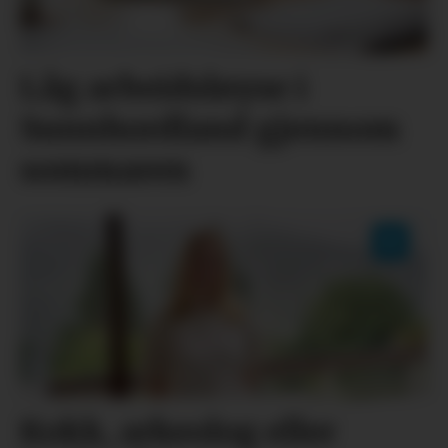
Låg arbeidsløyse i
Sunnhordland gjennom
sommaren
Kokk, arkeolog eller