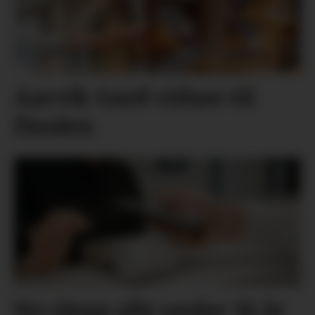
Aarvik Gard vidare til
finalen
No slepp alle under 18 år