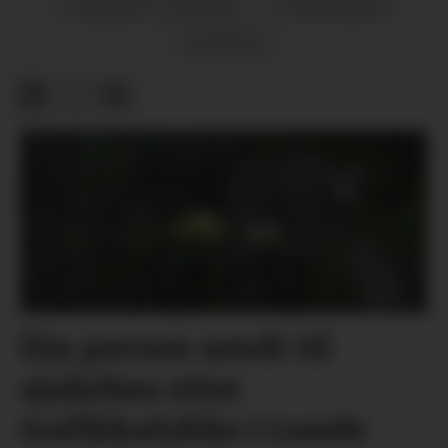
LANDBRUK/TEKNISK
LUNDEGREND
NYHENDE
Éin person sendt til
sjukehus etter
trafikkulykke i Lunde