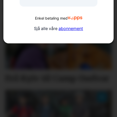
nasjonal heider?
Enkel betaling med
Sjå alle våre
abonnement
Frå Kyiv til Camp Oselvar