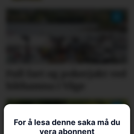
Full fart og pokerjakt ved
båthamna i Våge
For å lesa denne saka må du
vera abonnent