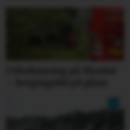
Utforkøyring på Myrdal
– bergingsbil på plass