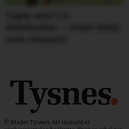
Tapte stort i 8-
delsfinalen – reiste heim
som vinnarar
© Bladet Tysnes. Alt innhald er