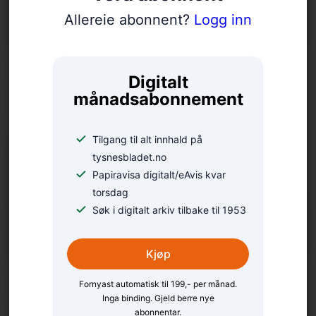
Allereie abonnent?
Logg inn
Klar for første dag i
Digitalt
førsteklasse
månadsabonnement
Tilgang til alt innhald på
tysnesbladet.no
Papiravisa digitalt/eAvis kvar
torsdag
Søk i digitalt arkiv tilbake til 1953
Kjøp
Kjenner du nokon
Fornyast automatisk til 199,- per månad.
Inga binding. Gjeld berre nye
frivillige som fortener
abonnentar.