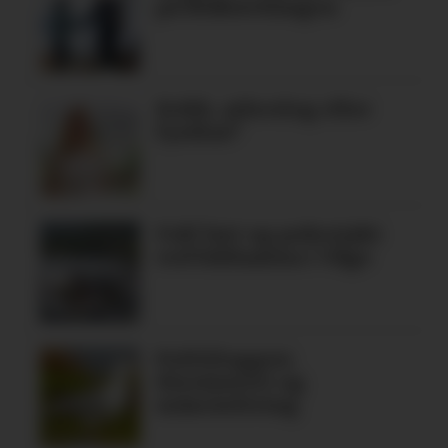
på Blåbærhaugen
Kokk, arkeolog eller
fysikar?
Full fart og pokerjakt
ved båthamna i Våge
Politiloggen:
Klestjuveri og
måseavliving