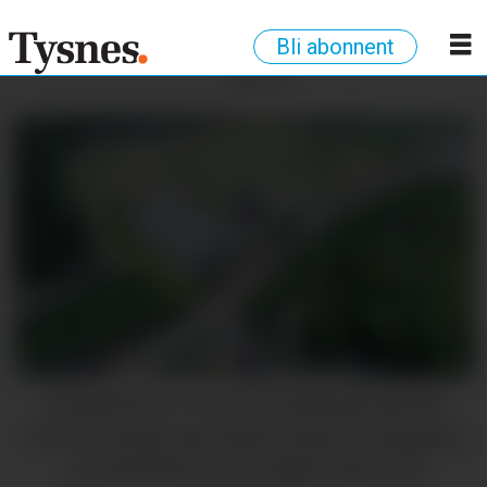
Bli abonnent
ANNONSE
KLARSIGNAL: Utval for landbruk/teknisk
vedtok tysdag å gje dispensasjon til bygging
av padelhall i Lunde. (Illustrasjon frå