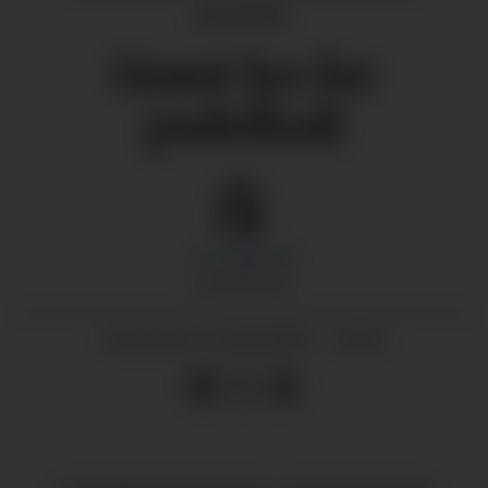
prospekt)
Grønt lys for
padelhall
Liv
Lilleslett
JOURNALIST
23.10.2025 - 11:30
PUBLISERT