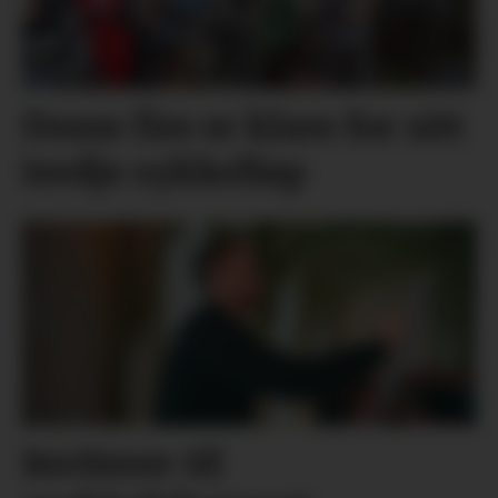
Desse fire er klare for sitt
tredje sykkelløp
Inviterer til