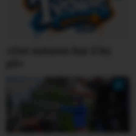
«Det naturen har å by
på»