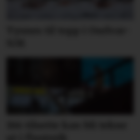
Tysnes til topp i Oselvar-
NM
186 tilsette kan bli tekne
ut i flystreik