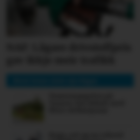
NAF: Lågare drivstoffpris
gav ikkje meir trafikk
Mest lesne siste sju dagar
Tomtemangelen på
Tysnes: Ein debatt med
fleire definisjonar
Regn, sol og ny rekord