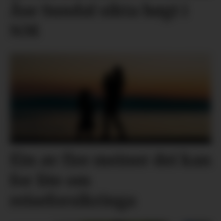
Åse Sundal sikta høgt i
NM
Éin av fire meiner dei kan
for lite om
reiseforsikringa