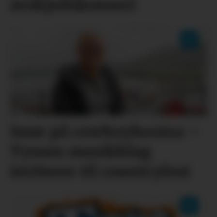
avskjedskonsert
Snør på cowboybootsa –
Tysnes musikklag
inviterer til countryfest