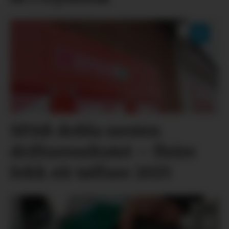
SPAR dobla nesten
driftsresultatet – fleire
fekk eit tøffare 2025