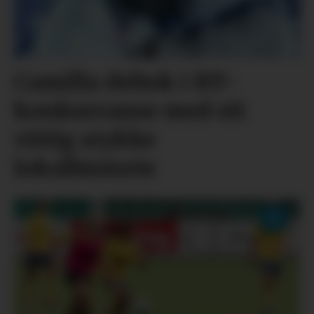
Camilla deltok i BT-
konkurranse med eit
vittig stykke
lokalhistorie