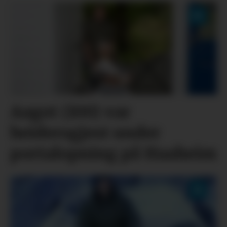
Aagot (100) var
heidersgjest under
portalopning på Haaheim