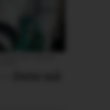
 Flatråkervatnet. Familien har
o: Privat)
: – Dette må