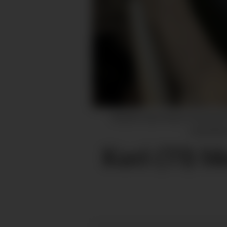
SKADD: Kari Nesse Frøyseth (7
samtykka 
Kari (73) b