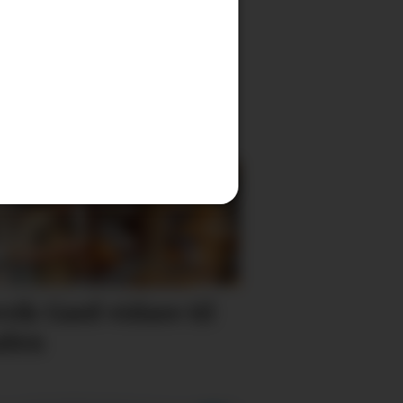
gelen på Tysnes: Ein
d fleire definisjonar
vik Gard vidare til
alen