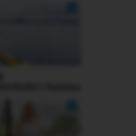
g
instinkt i hamna