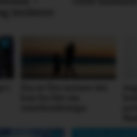
bootsa –
«Det naturen
g inviterer
t i
Éin av fire meiner dei
Aag
kan for lite om
hei
reiseforsikringa
por
Ha
Mest lesne siste sju d