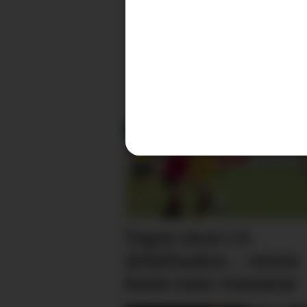
Tapte stort i 8-
delsfinalen – reiste
heim som vinnarar