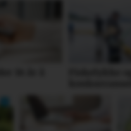
er 18 år å
Fiskelykke o
konkurranse