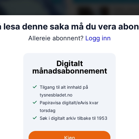
Nok ein f
Alsaker 
å lesa denne saka må du vera abo
Allereie abonnent?
Logg inn
Alma opp
åring
Digitalt
 BT-
månadsabonnement
eit vittig
Ein sønda
Tilgang til alt innhald på
orie
tysnesbladet.no
Papiravisa digitalt/eAvis kvar
torsdag
Søk i digitalt arkiv tilbake til 1953
Fiskelyk
Kjøp