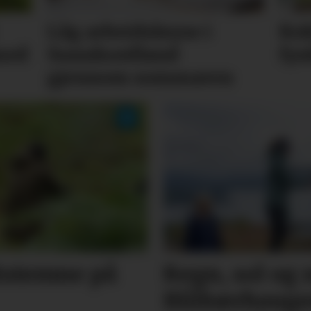
Låg arbeidsløyse i
Kok
med
Sunnhordland
fys
gjennom sommaren
ltstemne på
Regn, sol og 
Blåbærhaug