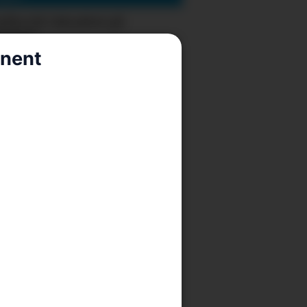
olkerik laksafest på
Brygge
nnent
fylte legedraumen som 19-
g for dei spreke
ke, bryggedans og pubkveld