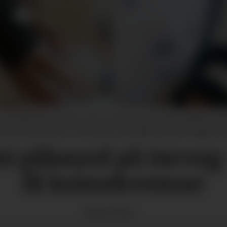
3) fekk brot i høgre arm og venstre fot etter ulukka ved
til bruk av bilete av skadane, men ikkje ansikt. (Begge fot
lei påkøyrd på turveg
få konsekvensar
Magnus
Førde