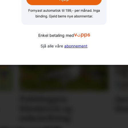
Fornyast automatisk til 199,- per månad. Inga
binding. Gjeld berre nye abonnentar.
Tomteman
debatt me
Enkel betaling med
Sjå alle våre
abonnement
Politiloggen:
Aar
Klestjuveri og
fin
måseavliving