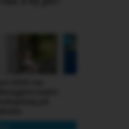
 har å by på»
ot (100) var
dersgjest under
talopning på
aheim
agar