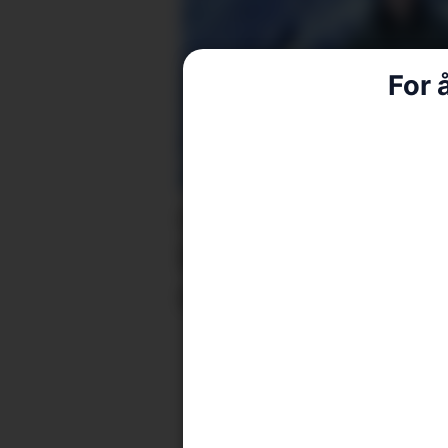
For 
Camilla deltok i
konkurranse med 
stykke lokalhist