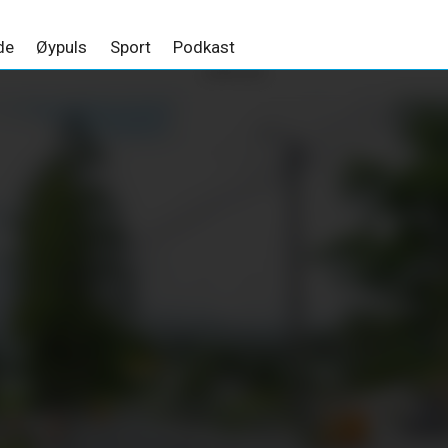
de
Øypuls
Sport
Podkast
ANNONSE