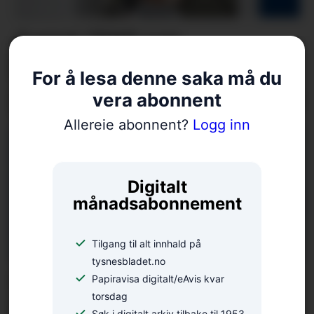
Aagot (100) var
heidersgjest under
For å lesa denne saka må du
portalopning på Haaheim
vera abonnent
Allereie abonnent?
Logg inn
Digitalt
månadsabonnement
Tilgang til alt innhald på
tysnesbladet.no
Camilla deltok i BT-
Papiravisa digitalt/eAvis kvar
torsdag
konkurranse med eit
Søk i digitalt arkiv tilbake til 1953