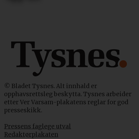
© Bladet Tysnes. Alt innhald er
opphavsrettsleg beskytta. Tysnes arbeider
etter Ver Varsam-plakatens reglar for god
presseskikk.
Pressens faglege utval
Redaktørplakaten