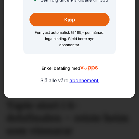
vittig stykke
Kjøp
lokalhistorie
Fornyast automatisk til 199,- per månad.
Inga binding. Gjeld berre nye
abonnentar.
Enkel betaling med
Sjå alle våre
abonnement
Tapte stort i 8-
delsfinalen – reiste heim
som vinnarar