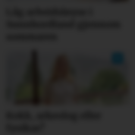
Låg arbeidsløyse i
Sunnhordland gjennom
sommaren
Kokk, arkeolog eller
fysikar?