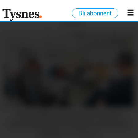
Bli abonnent
ANNONSE
EINSTEMMIG: Kommunestyret vedtok
innstillingane slik dei låg føre i alle sakene
torsdag.
Liv Lilleslett