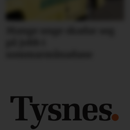
Mange unge skadar seg
på jobb i
sommarmånadane