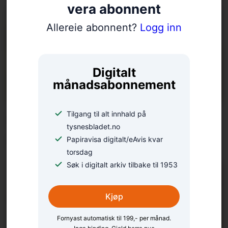
vera abonnent
Allereie abonnent?
Logg inn
Digitalt
månadsabonnement
Tilgang til alt innhald på
Politiloggen: Klestjuveri
tysnesbladet.no
og måseavliving
Papiravisa digitalt/eAvis kvar
torsdag
Søk i digitalt arkiv tilbake til 1953
Kjøp
Fornyast automatisk til 199,- per månad.