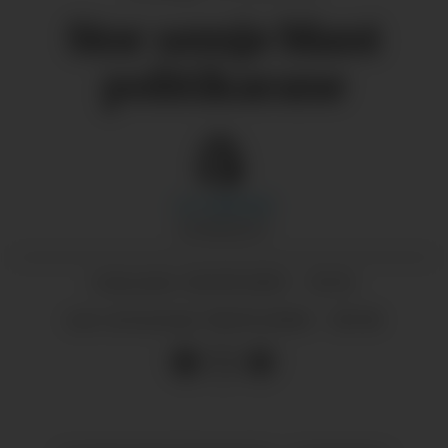
Stor semje blant
politikarane
Liv
Lilleslett
JOURNALIST
26.09.2025 - 11:54
PUBLISERT
06.03.2026 - 10:36
SIST OPPDATERT