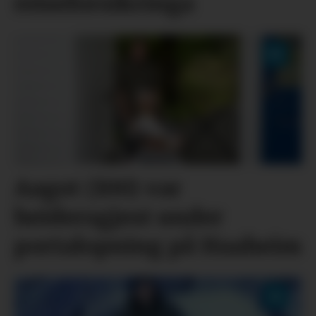
reiseforsikringa
Aagot (100) var
heidersgjest under
portalopning på Haaheim