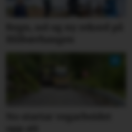
Regn, sol og ny rekord på
Blåbærhaugen
No startar vegarbeidet
opp att