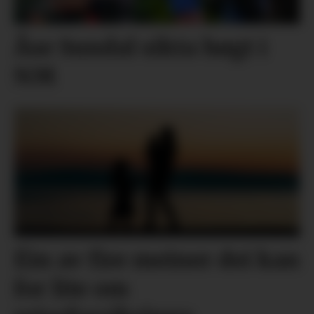
Åse Sundal sikta høgt i
NM
Éin av fire meiner dei kan
for lite om