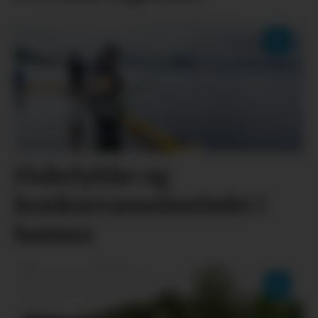
Fiskelykke og
konkurranseinstinkt i
hamna