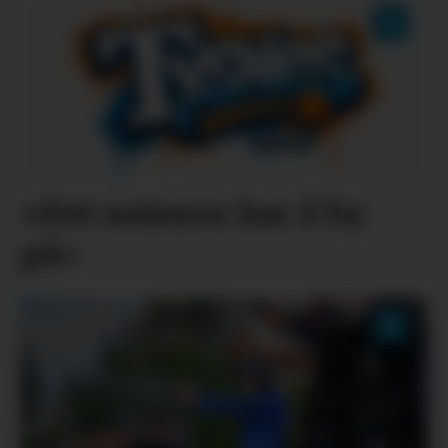
«Det naturen har å by
på»