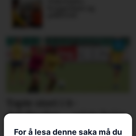
Fiskelykke,
bryggedans og
pubkveld
Tapte stort i 8-
delsfinalen – reiste heim
som vinnarar
For å lesa denne saka må du