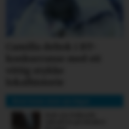
Camilla deltok i BT-
konkurranse med eit
vittig stykke
lokalhistorie
Mest lesne siste sju dagar
Nok ein folkerik
laksafest på Alsaker
Brygge