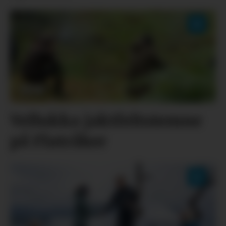
Vellukka jaktfeltstemne
på Flatråker