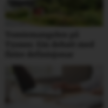
Tomtemangelen på
Tysnes: Ein debatt med
fleire definisjonar