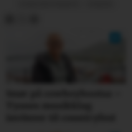
KOMMUNESTYREMØTE
NYHENDE
Snør på cowboybootsa –
Tysnes musikklag
inviterer til countryfest