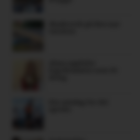
Skadeverk på den nye
turstien
Alma oppfylte
legedraumen som 19-
åring
Ein søndag for dei
spreke