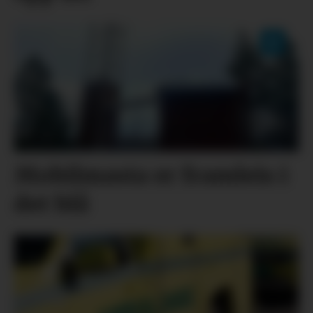
Mobilmasta er framleis i
det blå