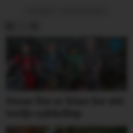
NYHENDE
NATUR OG MILJØ
Desse fire er klare for sitt
tredje sykkelløp