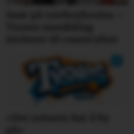
Snør på cowboybootsa –
Tysnes musikklag
inviterer til countryfest
«Det naturen har å by
på»