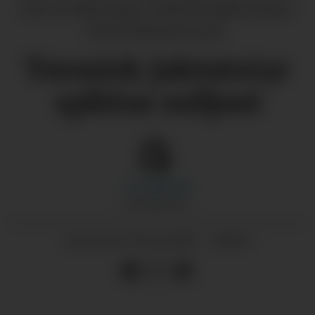
som ein illustrasjon. (Arkivfoto/illustrasjon:
Øyvind Bjerkestrand)
Termisk jaktutstyr
splittar miljøet
Liv
Lilleslett
JOURNALIST
07.12.2025 - 08:00
PUBLISERT