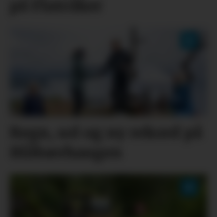
på Flatråker
Regn, sol og ny rekord på
Blåbærhaugen