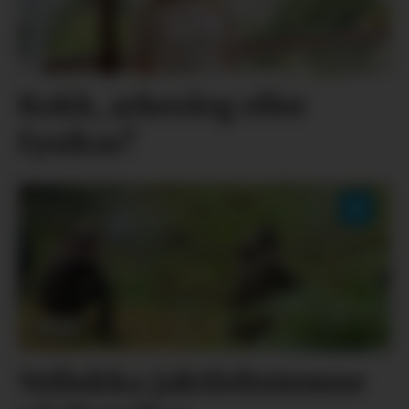
Kokk, arkeolog eller
fysikar?
Vellukka jaktfeltstemne