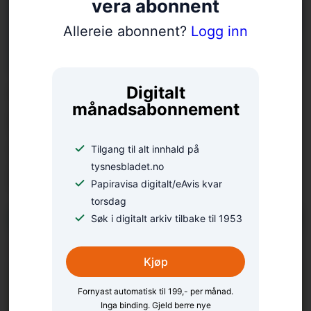
vera abonnent
Allereie abonnent?
Logg inn
Camilla deltok i BT-
Digitalt
månadsabonnement
konkurranse med eit
vittig stykke
Tilgang til alt innhald på
tysnesbladet.no
lokalhistorie
Papiravisa digitalt/eAvis kvar
torsdag
Søk i digitalt arkiv tilbake til 1953
Kjøp
Fornyast automatisk til 199,- per månad.
Inga binding. Gjeld berre nye