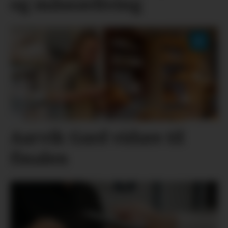
og måseavliving
Aarvik Gard vidare til
finalen