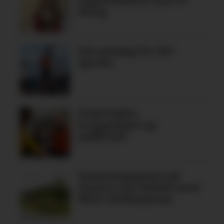
åring
Ein søndag for dei
spreke
Fiskelykke,
bryggedans og
pubkveld
Tomtemangelen på
Tysnes: Ein debatt med
fleire definisjonar