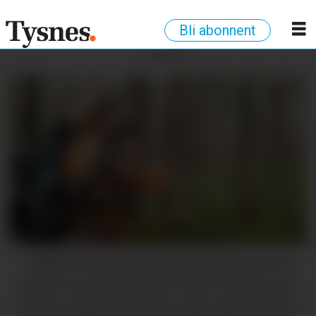
Bli abonnent
ANNONSE
UEINIGE: Jegerane har delte meiningar om
bruken av termisk utstyr i jakta. Jegeren på
biletet er ikkje intervjua i saka, men er meint