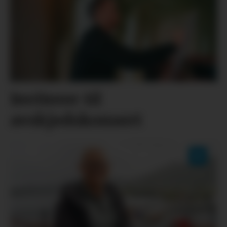
Inviterer til
avskjedskonsert