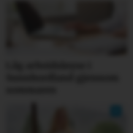
Låg arbeidsløyse i
Sunnhordland gjennom
sommaren