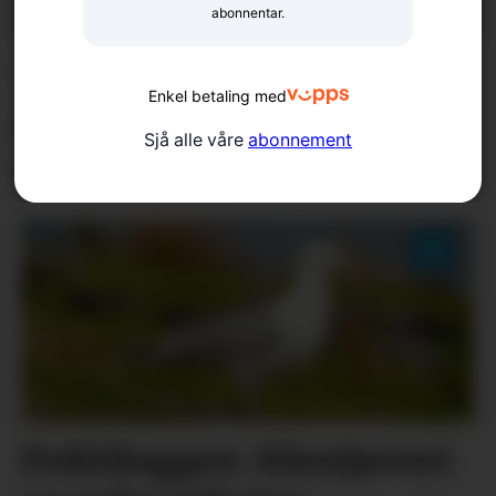
abonnentar.
Tapte stort i 8-
Enkel betaling med
delsfinalen – reiste heim
Sjå alle våre
abonnement
som vinnarar
Politiloggen: Klestjuveri