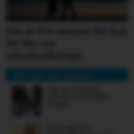
Éin av fire meiner dei kan
for lite om
reiseforsikringa
Mest lesne siste sju dagar
Nok ein folkerik
laksafest på Alsaker
Brygge
Alma oppfylte
legedraumen som 19-