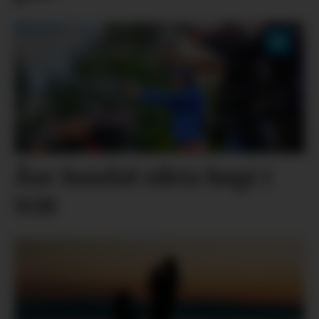
Åse Sundal sikta høgt i
NM