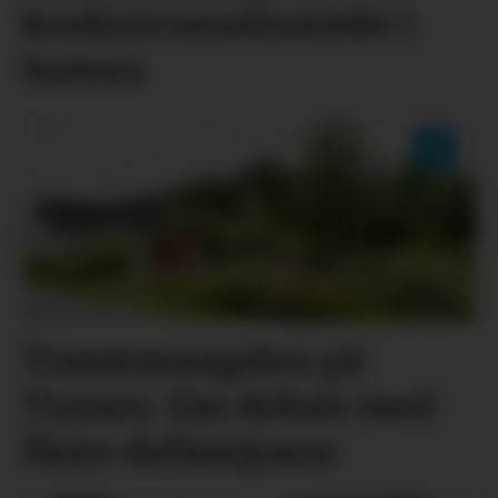
konkurranseinstinkt i
hamna
Tomtemangelen på
Tysnes: Ein debatt med
fleire definisjonar