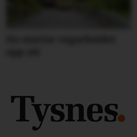
No startar vegarbeidet
opp att