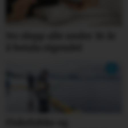
No slepp alle under 18 år
å betala eigendel
Fiskelykke og