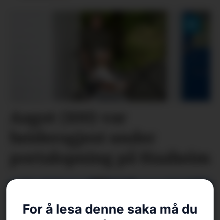
Aagot (100) var
heidersgjest under
portalopning på Haaheim
For å lesa denne saka må du