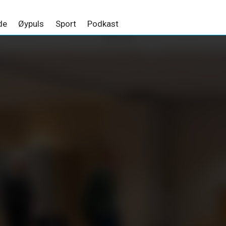
de
Øypuls
Sport
Podkast
ANNONSE