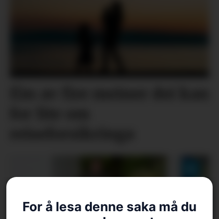
Éin av fire meiner dei kan
for lite om
reiseforsikringa
For å lesa denne saka må du