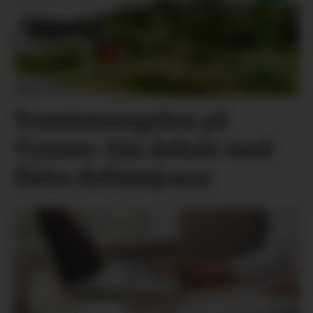
Tomtemangelen på
Tysnes: Ein debatt med
fleire definisjonar