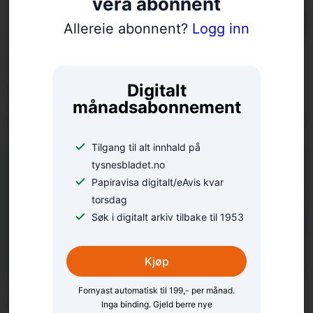
vera abonnent
Allereie abonnent?
Logg inn
Aagot (100) var
heidersgjest under
Digitalt
månadsabonnement
portalopning på Haaheim
Tilgang til alt innhald på
tysnesbladet.no
Papiravisa digitalt/eAvis kvar
torsdag
Søk i digitalt arkiv tilbake til 1953
Kjøp
Fornyast automatisk til 199,- per månad.
Camilla deltok i BT-
Inga binding. Gjeld berre nye