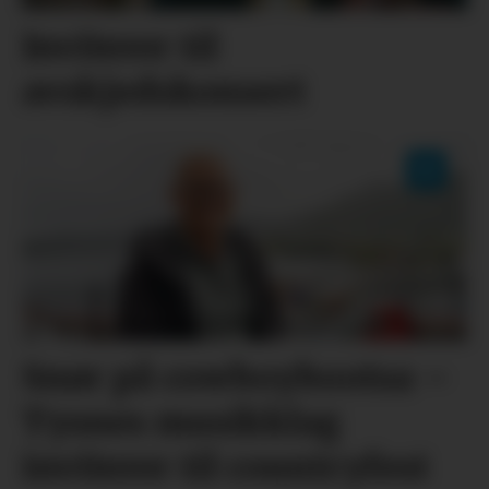
Inviterer til
avskjedskonsert
Snør på cowboybootsa –
Tysnes musikklag
inviterer til countryfest