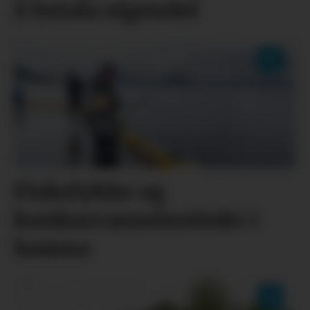
å betala eigendel
Fiskelykke og
konkurranseinstinkt i
hamna