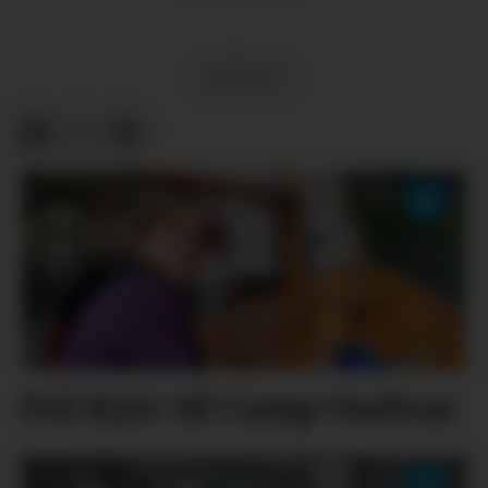
ØYPULS
Frå Kyiv til Camp Oselvar