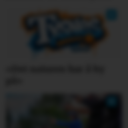
«Det naturen har å by
på»