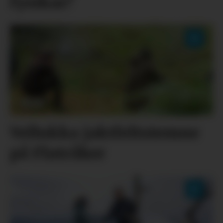
fysikar?
Vellukka jaktfeltstemne
på Flatråker