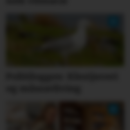
som vinnarar
Politiloggen: Klestjuveri
og måseavliving