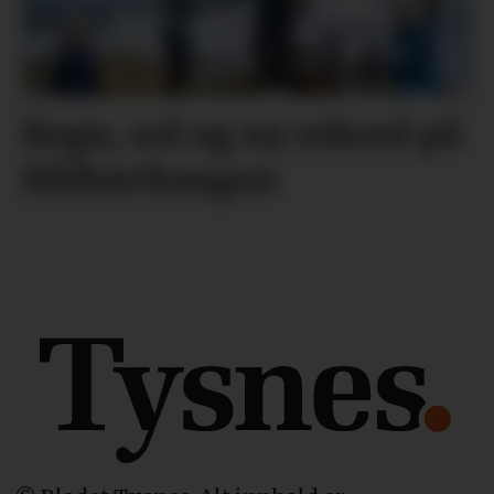
Regn, sol og ny rekord på
Blåbærhaugen