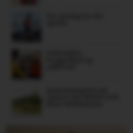
Ein søndag for dei
spreke
Fiskelykke,
bryggedans og
pubkveld
Tomtemangelen på
Tysnes: Ein debatt med
fleire definisjonar