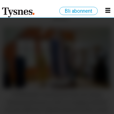
Bli abonnent
ANNONSE
UTSTILLING: Om du berre har sett desse
kostyma på scena, er det no mogleg å sjå dei
tett på. (Alle foto: Marthe Macody Tufte Lund)