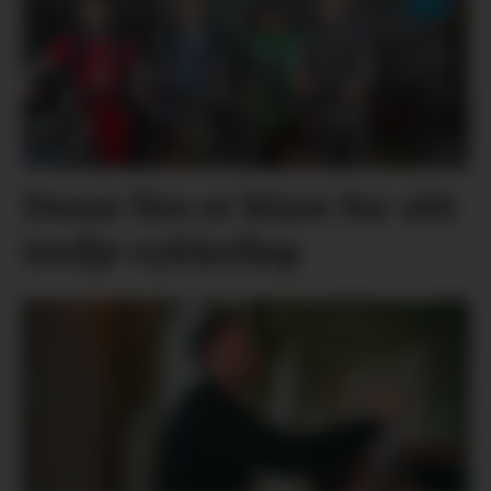
Desse fire er klare for sitt
tredje sykkelløp