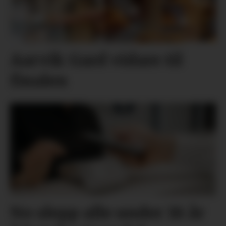
Aarvik Gard vidare til
finalen
No slepp alle under 18 år