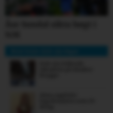
Åse Sundal sikta høgt i
NM
Mest lesne siste sju dagar
Nok ein folkerik
laksafest på Alsaker
Brygge
Alma oppfylte
legedraumen som 19-
åring