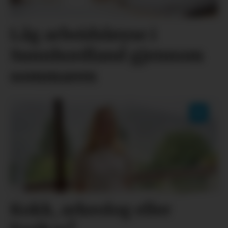
Låg arbeidsløyse i
Sunnhordland gjennom
sommaren
Kokk, arkeolog eller