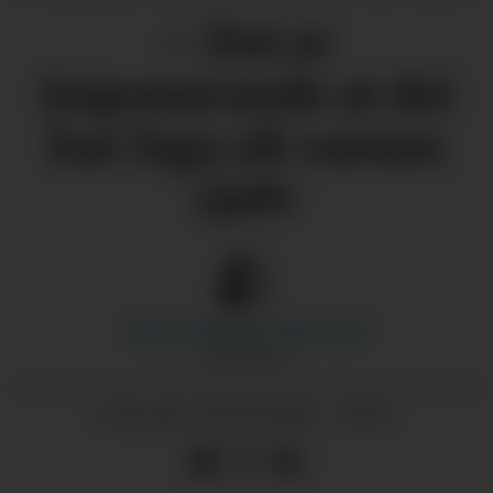
– Det er
imponerande at dei
har laga alt saman
sjølv
Marthe Macody Tufte
Lund
JOURNALIST
04.07.2026 - 14:44
PUBLISERT