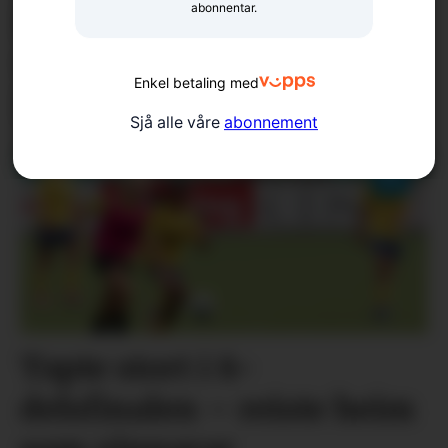
abonnentar.
konkurranse med eit
vittig stykke
Enkel betaling med
lokalhistorie
Sjå alle våre
abonnement
Tapte stort i 8-
delsfinalen – reiste heim