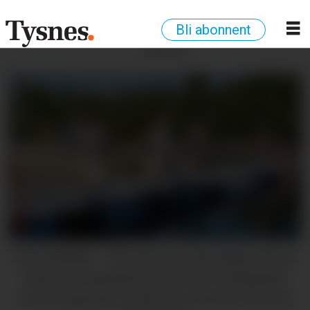
Bli abonnent
ANNONSE
SAY CHEESE: – Me må ta eit sånt High School
Musical-hopp! kjem det frå den badeglade
veninnegjengen. (Alle foto: Marthe Macody