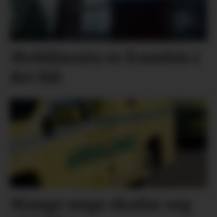
Mobilmasta er framleis i
det blå
Mange unge skadar seg