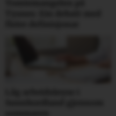
Tomtemangelen på
Tysnes: Ein debatt med
fleire definisjonar
Låg arbeidsløyse i
Sunnhordland gjennom
sommaren