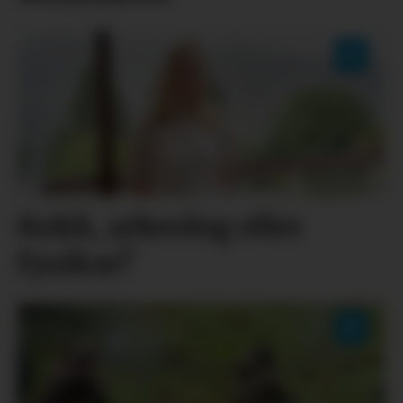
Kokk, arkeolog eller
fysikar?