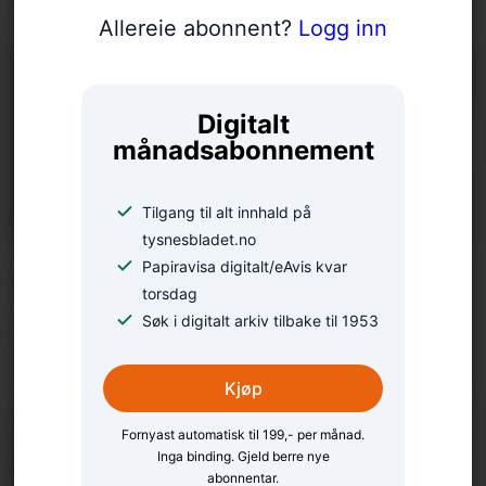
Allereie abonnent?
Logg inn
Digitalt
månadsabonnement
Tilgang til alt innhald på
tysnesbladet.no
Papiravisa digitalt/eAvis kvar
No slepp alle under 18 år
torsdag
å betala eigendel
Søk i digitalt arkiv tilbake til 1953
Kjøp
Fornyast automatisk til 199,- per månad.
Inga binding. Gjeld berre nye
abonnentar.