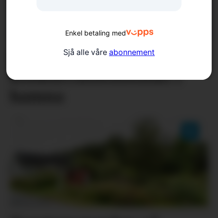
Enkel betaling med
Fiskelykke og
Sjå alle våre
abonnement
konkurranseinstinkt i
hamna