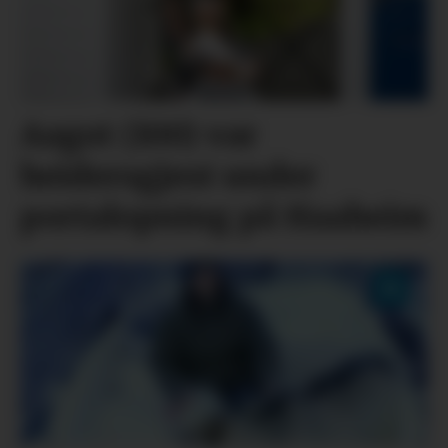
Aagot (100) var
heidersgjest under
portalopning på Haaheim