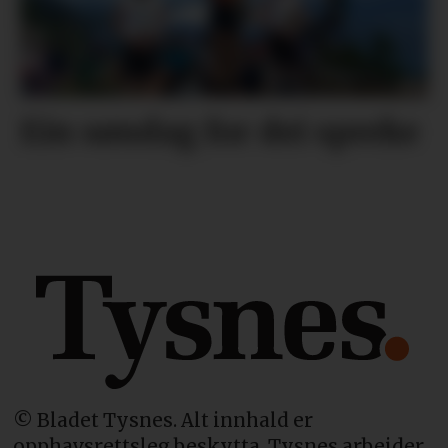
Ein søndag for dei spreke
© Bladet Tysnes. Alt innhald er
opphavsrettsleg beskytta. Tysnes arbeider