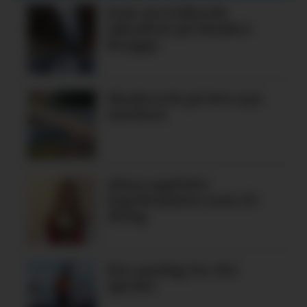
Nok ein folkerik
laksafest på Alsaker
Brygge
Skadeverk på den nye
turstien
Alma oppfylte
legedraumen som 19-
åring
Ein søndag for dei
spreke