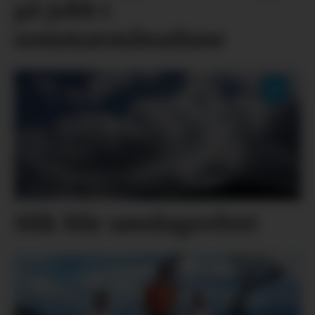
på jobb i
sommarmånadane
Slik blir søndagsvêret