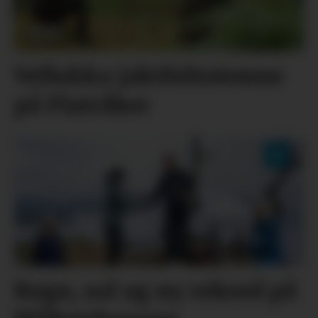
Vellukka jaktfeltstemne
på Flatråker
Regn, sol og ny rekord på