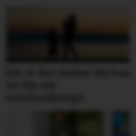
Éin av fire meiner dei kan
for lite om
reiseforsikringa