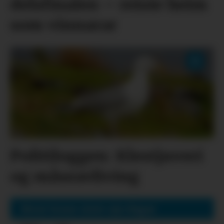
delsfinalen – reiste heim
som vinnarar
Politiloggen: Klestjuveri
og måseavliving
Mest lesne siste sju dagar