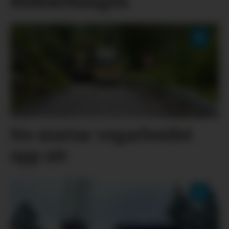
Blåbærhaugen
No startar vegarbeidet
opp att