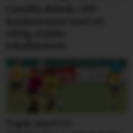
Camilla deltok i BT-
konkurranse med eit
vittig stykke
lokalhistorie
Tapte stort i 8-