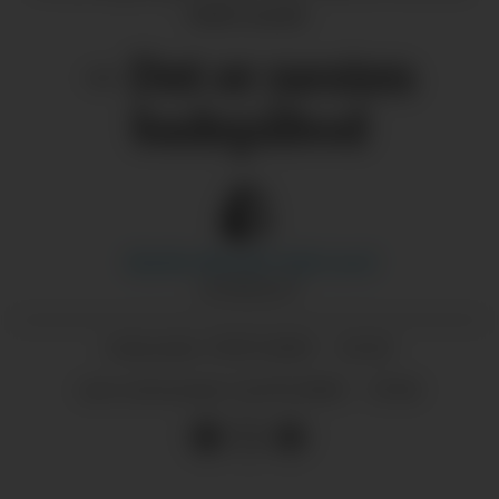
Tufte Lund)
– Det er nesten
badepåbod
Marthe Macody Tufte
Lund
JOURNALIST
17.07.2025 - 12:43
PUBLISERT
22.07.2025 - 17:45
SIST OPPDATERT