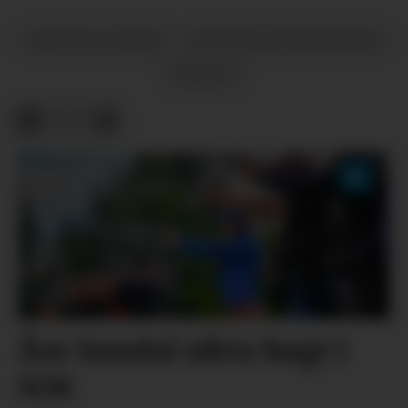
NATUR OG MILJØ
OFFENTLEG BADEPLASS
ØYPULS
Åse Sundal sikta høgt i
NM