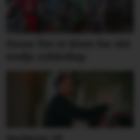
Desse fire er klare for sitt
tredje sykkelløp
Inviterer til