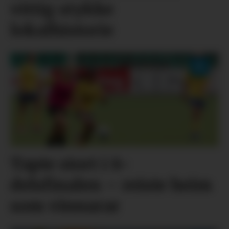
vittig stykke
lokalhistorie
Tapte stort i 8-
delsfinalen – reiste heim
som vinnarar