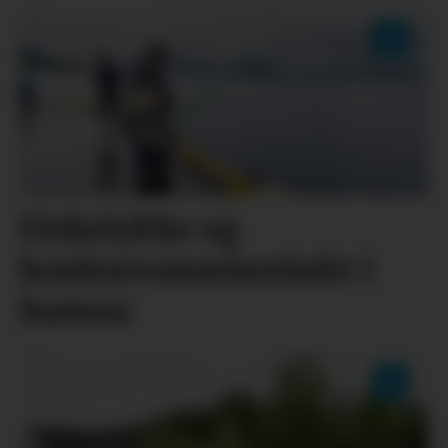
Fiskelykke og
konkurranseinstinkt i
hamna