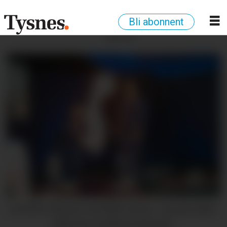
Bli abonnent
ANNONSE
ACTION: Showet var både action- og latterfylt.
(Alle foto: Kathrin Østrem)