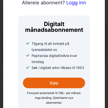
Allereie abonnent?
Logg inn
på»
Digitalt
månadsabonnement
Tilgang til alt innhald på
tysnesbladet.no
Papiravisa digitalt/eAvis kvar
torsdag
Åse Sundal sikta høgt i
Søk i digitalt arkiv tilbake til 1953
NM
Kjøp
Fornyast automatisk til 199,- per månad.
Inga binding. Gjeld berre nye
abonnentar.