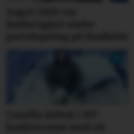
Aagot (100) var
heidersgjest under
portalopning på Haaheim
Camilla deltok i BT-
konkurranse med eit