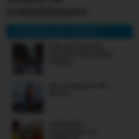
avskjedskonsert
Mest lesne siste sju dagar
Nok ein folkerik
laksafest på Alsaker
Brygge
Ein søndag for dei
spreke
Fiskelykke,
bryggedans og
pubkveld