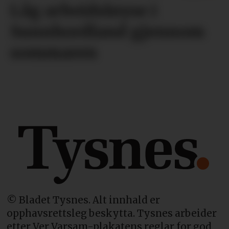
Låg arbeidsløyse i
Sunnhordland gjennom
sommaren
© Bladet Tysnes. Alt innhald er
opphavsrettsleg beskytta. Tysnes arbeider
etter Ver Varsam-plakatens reglar for god