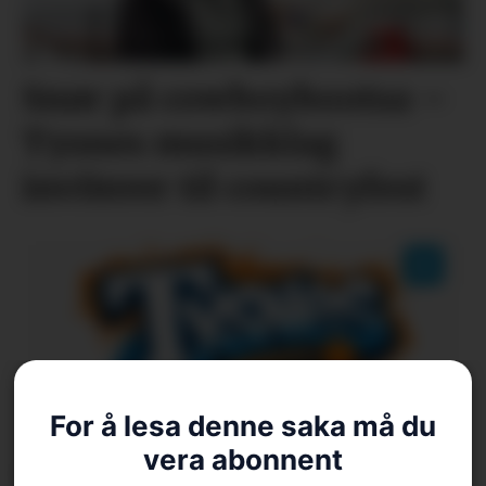
Snør på cowboybootsa –
Tysnes musikklag
inviterer til countryfest
For å lesa denne saka må du
vera abonnent
«Det naturen har å by