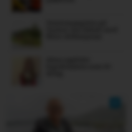
Tomtemangelen på
Tysnes: Ein debatt med
fleire definisjonar
Alma oppfylte
legedraumen som 19-
åring