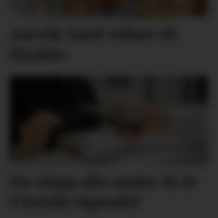
Aarvik Gard vidare til
finalen
No slepp alle under 18 år
å betala eigendel