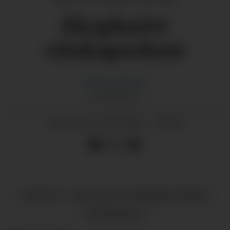
Eksplosivt
vitskapsshow
Kathrin
Østrem
JOURNALIST
13.07.2024 - 05:00
PUBLISERT
ØYPULS
KULTUR OG UNDERHALDNING
TYSNESFEST