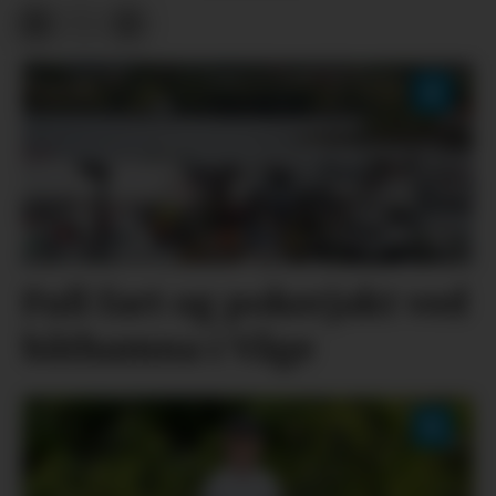
Full fart og pokerjakt ved
båthamna i Våge