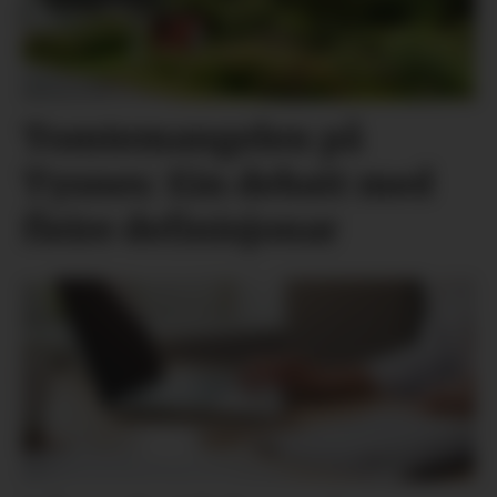
Tomtemangelen på
Tysnes: Ein debatt med
fleire definisjonar