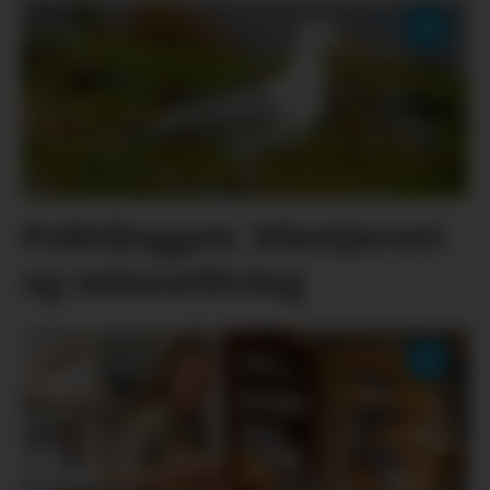
Politiloggen: Klestjuveri
og måseavliving