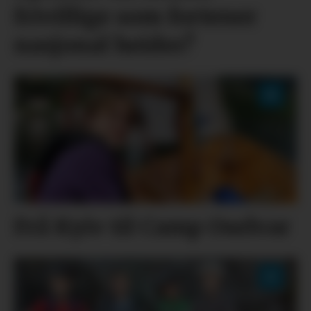
frivillige som fortener
nasjonal heider?
Frå Kyiv til Camp Oselvar