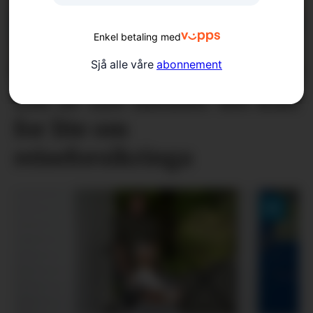
Enkel betaling med
Sjå alle våre
abonnement
Éin av fire meiner dei kan
for lite om
reiseforsikringa