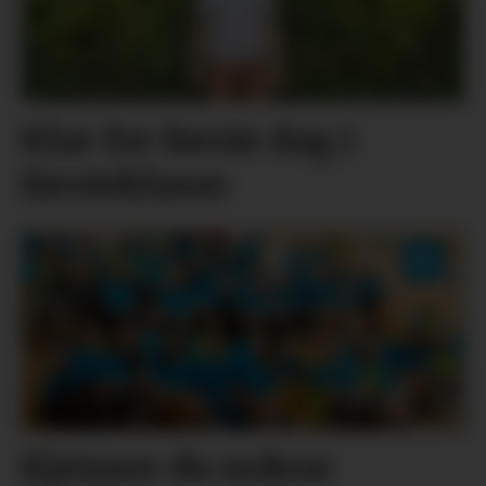
Klar for første dag i
førsteklasse
Kjenner du nokon