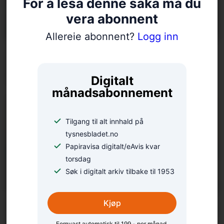
For å lesa denne saka må du
vera abonnent
Allereie abonnent?
Logg inn
Åse Sundal sikta høgt i
NM
Digitalt
månadsabonnement
Tilgang til alt innhald på
tysnesbladet.no
Papiravisa digitalt/eAvis kvar
torsdag
Søk i digitalt arkiv tilbake til 1953
Éin av fire meiner dei kan
Kjøp
Fornyast automatisk til 199,- per månad.