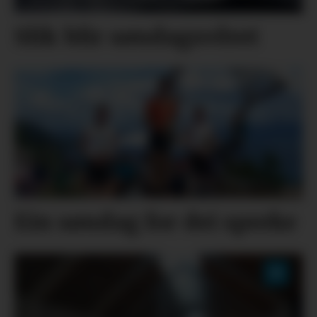
Slik blir søndagsvêret
Ein søndag for dei spreke