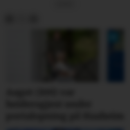
SPORT
Aagot (100) var
heidersgjest under
portalopning på Haaheim