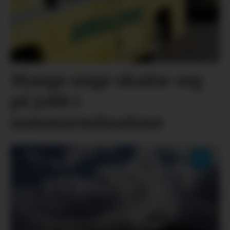
Mange unge skadar seg
på jobb i
sommarmånadane