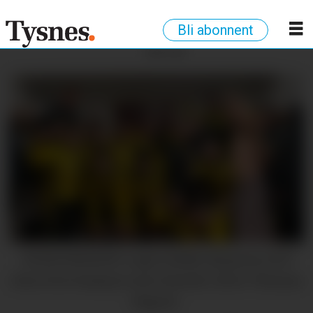
Bli abonnent
ANNONSE
SOLID INNSATS: Laget hadde all grunn til å
feira etter kampen mot Søreide. (Foto: Thomas
Hagen)