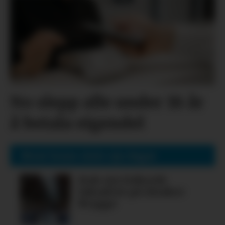
No slepp alle under 18 år
å betala eigendel
Mest lesne siste sju dagar
Nok ein folkerik
laksafest på Alsaker
Brygge