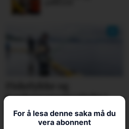
pubkveld
Fiskelykke og
konkurranseinstinkt i
hamna
For å lesa denne saka må du
vera abonnent