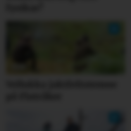
fysikar?
Vellukka jaktfeltstemne
på Flatråker