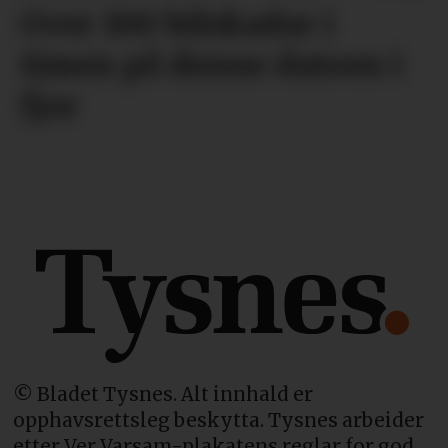
Over 100 bilskadar i
timen på denne datoen i
fjor
© Bladet Tysnes. Alt innhald er
opphavsrettsleg beskytta. Tysnes arbeider
etter Ver Varsam-plakatens reglar for god