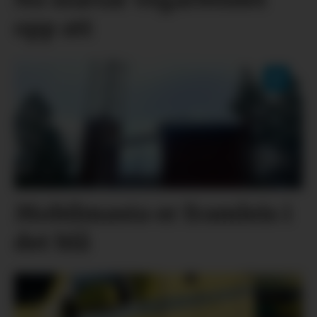
opp att
Mobilmasta er framleis i
det blå