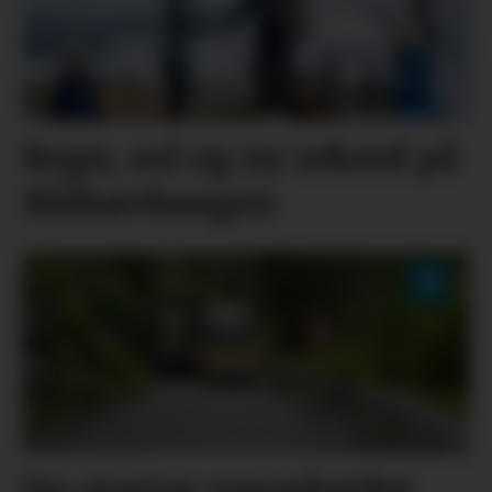
Regn, sol og ny rekord på
Blåbærhaugen
No startar vegarbeidet