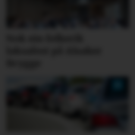
Nok ein folkerik
laksafest på Alsaker
Brygge