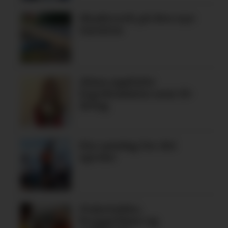
Skadeverk på den nye
turstien
Alma oppfylte
legedraumen som 19-
åring
Ein søndag for dei
spreke
Fiskelykke,
bryggedans og