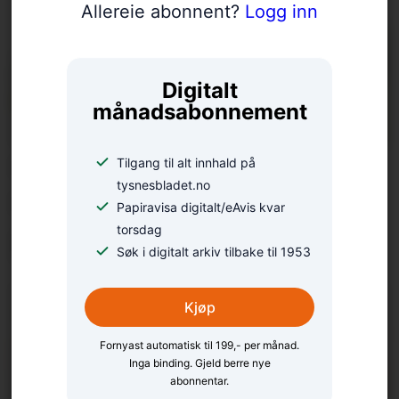
Allereie abonnent?
Logg inn
Digitalt
månadsabonnement
Tilgang til alt innhald på
Tomtemangelen på
tysnesbladet.no
Tysnes: Ein debatt med
Papiravisa digitalt/eAvis kvar
torsdag
fleire definisjonar
Søk i digitalt arkiv tilbake til 1953
Kjøp
Fornyast automatisk til 199,- per månad.
Inga binding. Gjeld berre nye
abonnentar.