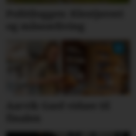
Politiloggen: Klestjuveri
og måseavliving
Aarvik Gard vidare til
finalen