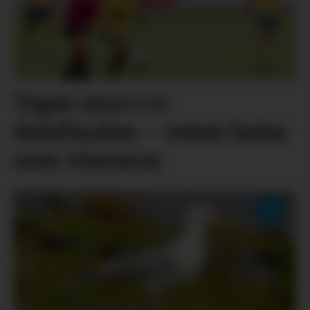
Tapte stort i 8-
delsfinalen – reiste heim
som vinnarar