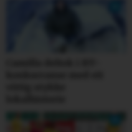
Camilla deltok i BT-
konkurranse med eit
vittig stykke
lokalhistorie