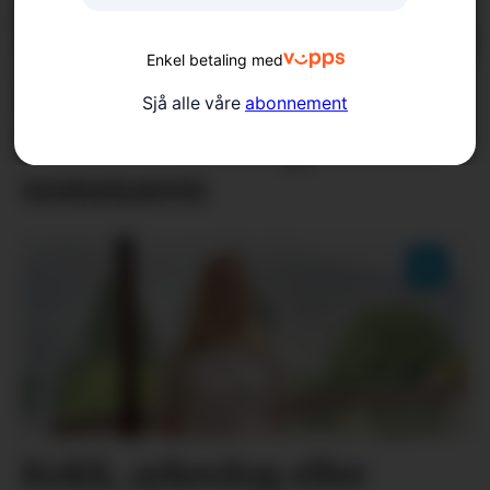
Enkel betaling med
Låg arbeidsløyse i
Sjå alle våre
abonnement
Sunnhordland gjennom
sommaren
Kokk, arkeolog eller