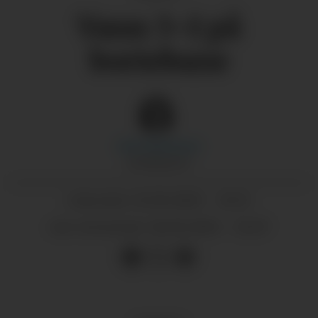
Vann 3–1 på
bortebane
Sara
Haizoune
JOURNALIST
23.10.2025 - 11:53
PUBLISERT
28.10.2025 - 11:27
SIST OPPDATERT