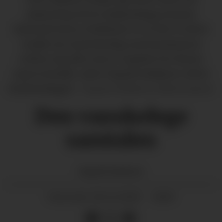
plassering til eit symjeanlegg utanom
Gjerstad Arena. Problemet er at ofte er dette
snakk om tomteforslag som kommunen
verken eig eller som er regulert for denne
typen formål», skriv Vegard Aslaksen i dette
lesarinnlegget.
Vegard Aslaksen (illustrasjon)
Den vanskelege
samtalen
Vegard
Aslaksen
16.12.2025 - 16:10
PUBLISERT