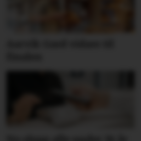
Aarvik Gard vidare til
finalen
No slepp alle under 18 år