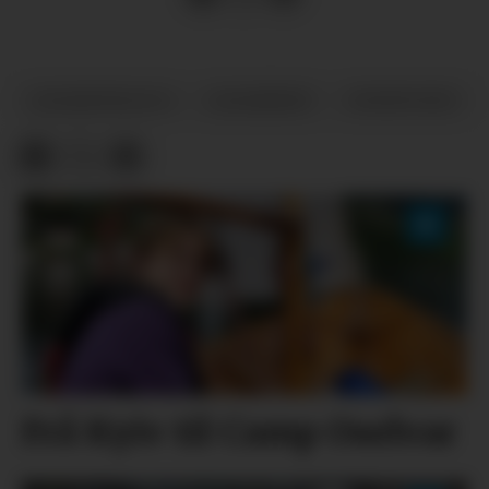
LESARINNLEGG
LESARBREV
SYNSPUNKT
Frå Kyiv til Camp Oselvar