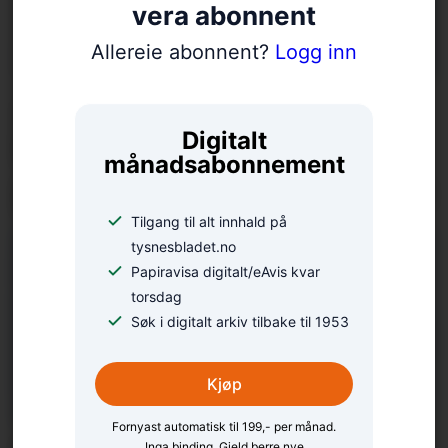
vera abonnent
Allereie abonnent?
Logg inn
Aagot (100) var
Digitalt
heidersgjest under
månadsabonnement
portalopning på Haaheim
Tilgang til alt innhald på
tysnesbladet.no
Papiravisa digitalt/eAvis kvar
torsdag
Søk i digitalt arkiv tilbake til 1953
Kjøp
Fornyast automatisk til 199,- per månad.
Inga binding. Gjeld berre nye