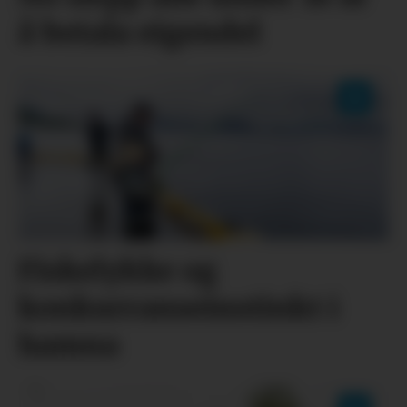
å betala eigendel
Fiskelykke og
konkurranseinstinkt i
hamna