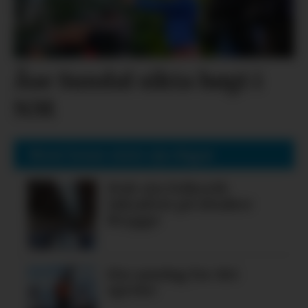
Åse Sundal sikta høgt i
NM
Mest lesne siste sju dagar
Nok ein folkerik
laksafest på Alsaker
Brygge
Ein søndag for dei
spreke