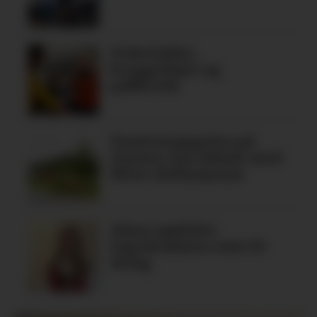
Fiskelykke,
bryggedans og
pubkveld
Tomtemangelen på
Tysnes: Ein debatt med
fleire definisjonar
Alma oppfylte
legedraumen som 19-
åring