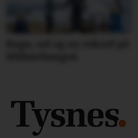
Regn, sol og ny rekord på
Blåbærhaugen