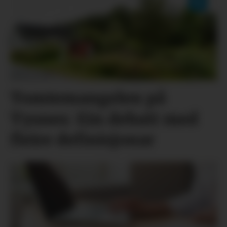
Tomtemangelen på
Tysnes: Ein debatt med
fleire definisjonar