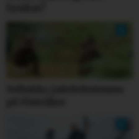
fysikar?
Vellukka jaktfeltstemne
på Flatråker