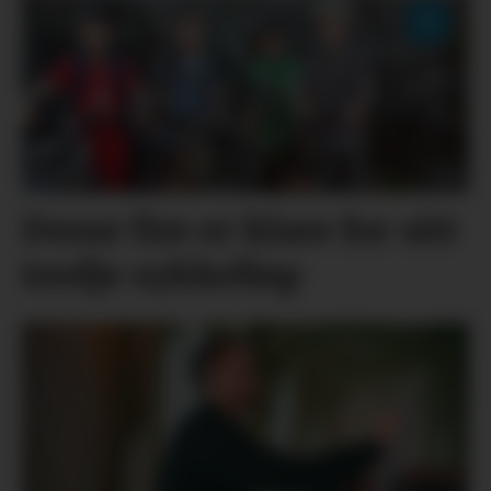
Desse fire er klare for sitt
tredje sykkelløp