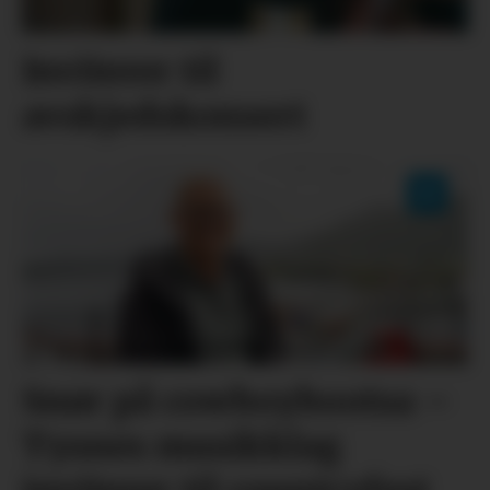
Inviterer til
avskjedskonsert
Snør på cowboybootsa –
Tysnes musikklag