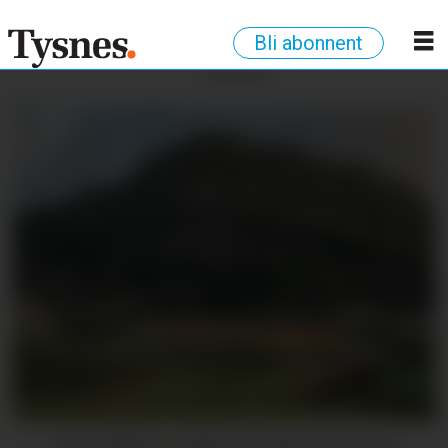
Bli abonnent
ANNONSE
«Det dukkar stadig opp fleire idear om