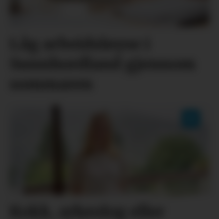
Låg arbeidsløyse i
Sunnhordland gjennom
sommaren
Kokk, arkeolog eller