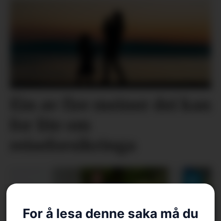
Éin av fire meiner dei kan
for lite om
reiseforsikringa
For å lesa denne saka må du