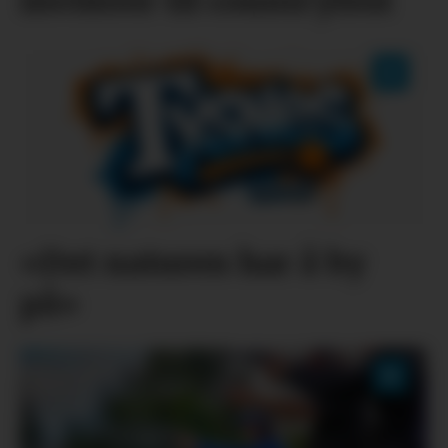
inviterer til countryfest
«Det naturen har å by
på»