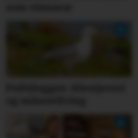
som vinnarar
Politiloggen: Klestjuveri
og måseavliving