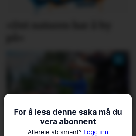
«Det naturen har å by
på»
For å lesa denne saka må du
Åse Sundal sikta høgt i
vera abonnent
NM
Allereie abonnent?
Logg inn