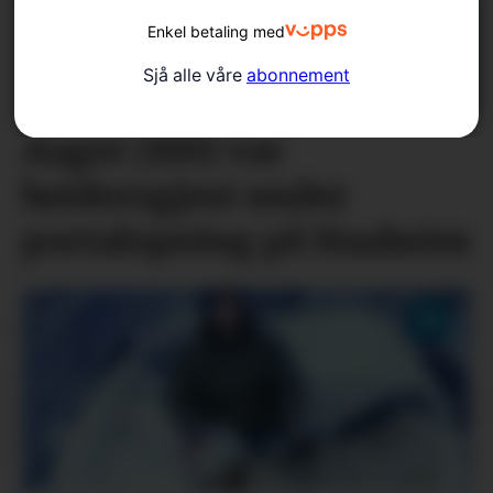
Enkel betaling med
Sjå alle våre
abonnement
Aagot (100) var
heidersgjest under
portalopning på Haaheim