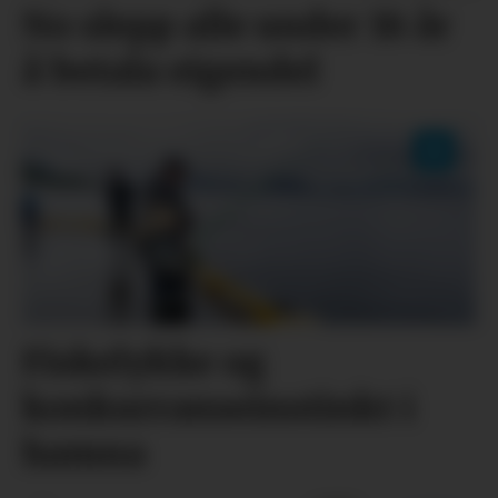
No slepp alle under 18 år
å betala eigendel
Fiskelykke og
konkurranseinstinkt i
hamna