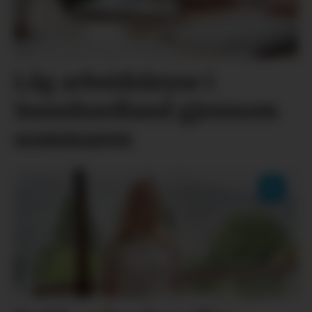
Låg arbeidsløyse i
Sunnhordland gjennom
sommaren