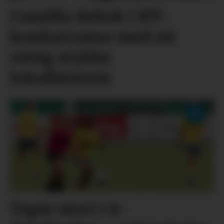
Camilla deltok i BT-
konkurranse med eit
vittig stykke
lokalhistorie
Tapte stort i 8-