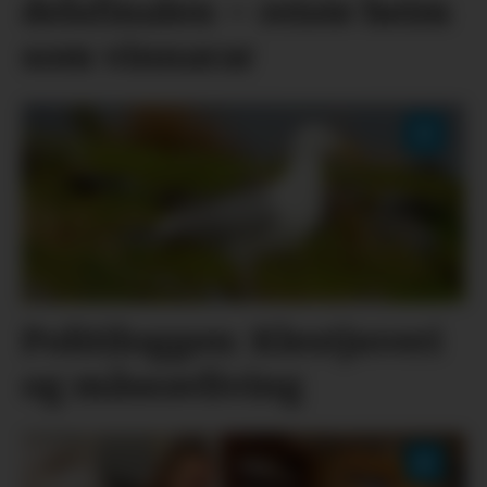
delsfinalen – reiste heim
som vinnarar
Politiloggen: Klestjuveri
og måseavliving