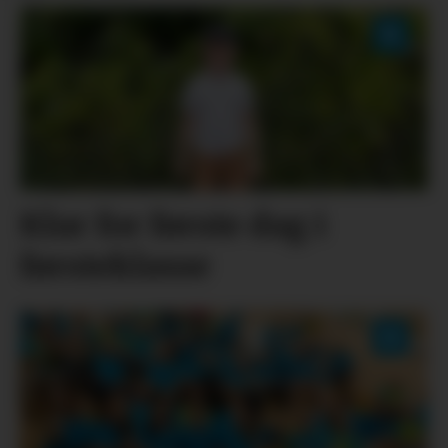
Klar for første dag i
førsteklasse