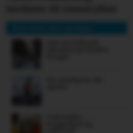
inviterer til countryfest
Mest lesne siste sju dagar
Nok ein folkerik
laksafest på Alsaker
Brygge
Ein søndag for dei
spreke
Fiskelykke,
bryggedans og
pubkveld