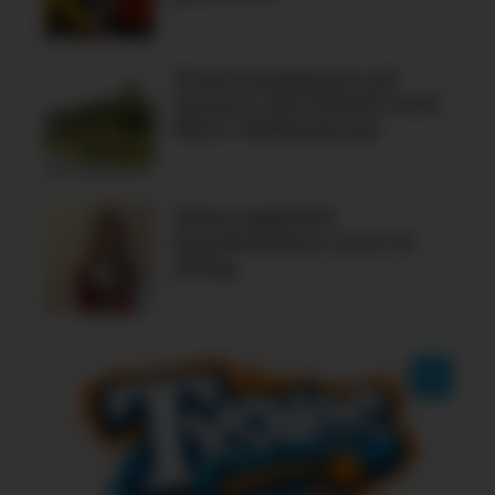
Tomtemangelen på
Tysnes: Ein debatt med
fleire definisjonar
Alma oppfylte
legedraumen som 19-
åring