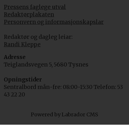
Pressens faglege utval
Redaktørplakaten
Personvern og informasjonskapslar
Redaktør og dagleg leiar:
Randi Kleppe
Adresse
Teiglandsvegen 5, 5680 Tysnes
Opningstider
Sentralbord mån-fre: 08:00-15:30 Telefon: 53
43 22 20
Powered by Labrador CMS