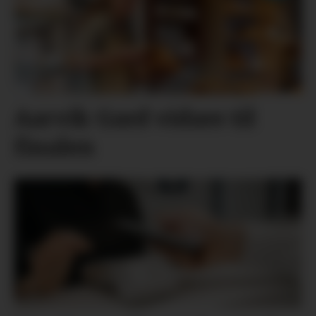
Aarvik Gard vidare til
finalen