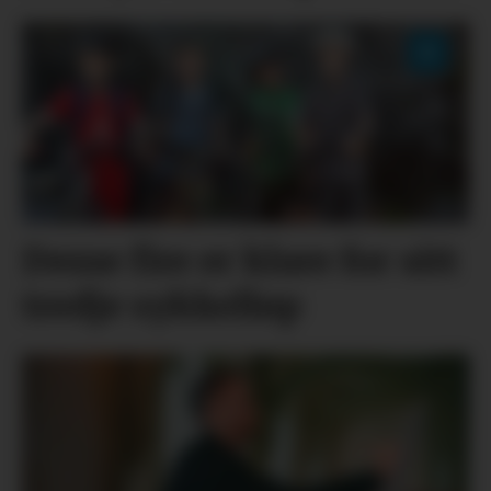
Desse fire er klare for sitt
tredje sykkelløp