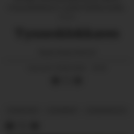
«Tysnesklokkaren» i gamle Holdhus kyrkje.
Privat
Tysnesklokkaren
Magne
Hauge Skartveit
10.06.2026 - 10:59
PUBLISERT
SYNSPUNKT
LESARBREV
LESARINNLEGG