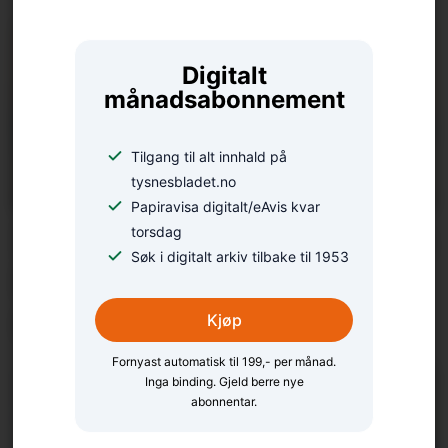
Digitalt
månadsabonnement
Tilgang til alt innhald på
tysnesbladet.no
Papiravisa digitalt/eAvis kvar
Éin av fire meiner dei kan
torsdag
Søk i digitalt arkiv tilbake til 1953
for lite om
reiseforsikringa
Kjøp
Fornyast automatisk til 199,- per månad.
Inga binding. Gjeld berre nye
abonnentar.