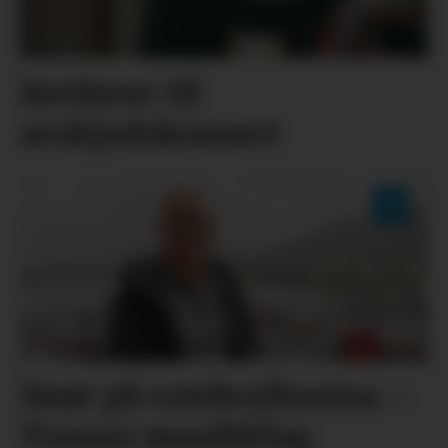
Inviterer til
avskjedskonsert
Snør på cowboybootsa –
Tysnes musikklag