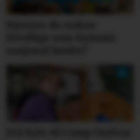
Kjenner du nokon
frivillige som fortener
nasjonal heider?
Frå Kyiv til Camp Oselvar