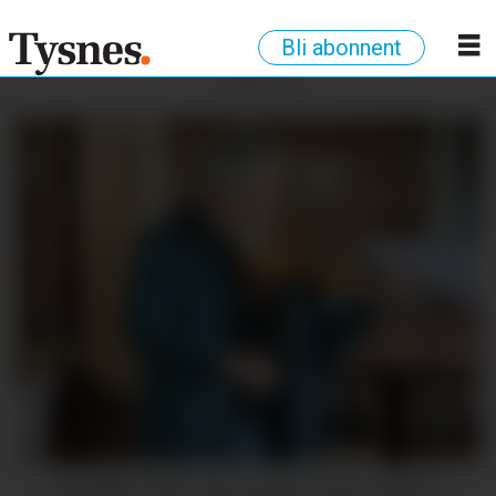
Bli abonnent
ANNONSE
MUSIKK: Terje Raunsgard spelte slåtten