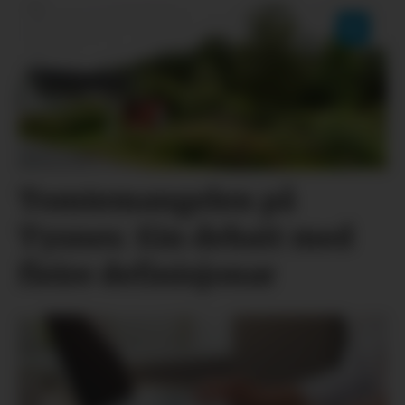
Tomtemangelen på
Tysnes: Ein debatt med
fleire definisjonar