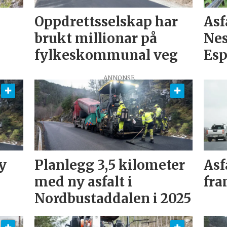
Oppdrettsselskap har
Asf
brukt millionar på
Ne
fylkeskommunal veg
Es
ANNONSE
y
Planlegg 3,5 kilometer
Asf
med ny asfalt i
fr
Nordbustaddalen i 2025