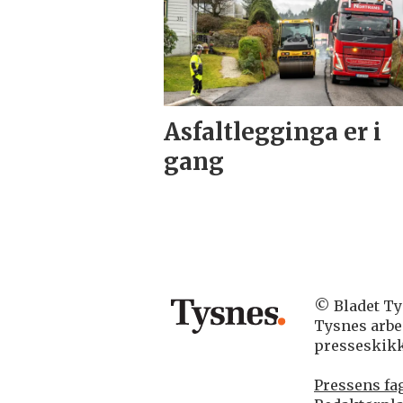
Asfaltlegginga er i
gang
© Bladet Tys
Tysnes arbe
presseskikk
Pressens fag