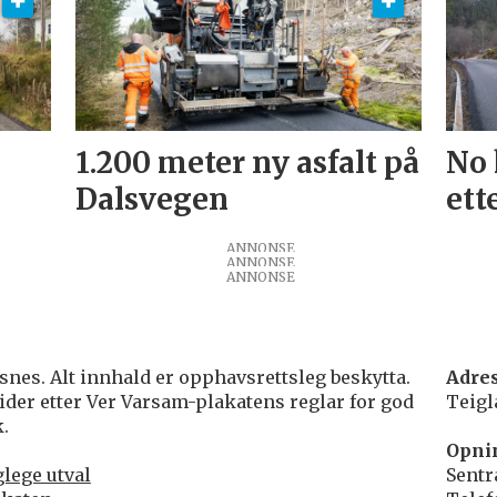
1.200 meter ny asfalt på
No 
Dalsvegen
ett
ANNONSE
ANNONSE
ANNONSE
nes. Alt innhald er opphavsrettsleg beskytta.
Adre
ider etter Ver Varsam-plakatens reglar for god
Teigl
.
Opni
lege utval
Sentr