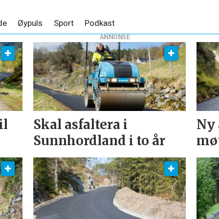
de
Øypuls
Sport
Podkast
ANNONSE
il
Skal asfaltera i
Ny 
Sunnhordland i to år
møt