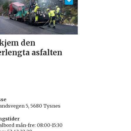
kjem den
erlengta asfalten
sse
andsvegen 5, 5680 Tysnes
ngstider
albord mån-fre: 08:00-15:30