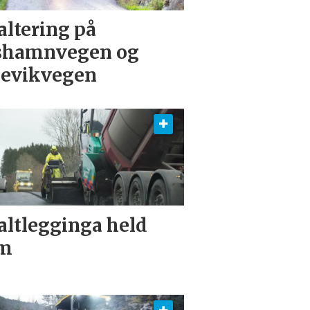
altering på
shamnvegen og
pevikvegen
altlegginga held
am