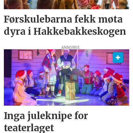
Førskulebarna fekk møta
dyra i Hakkebakkeskogen
ANNONSE
Inga juleknipe for
teaterlaget