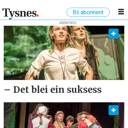
Bli abonnent
ANNONSE
Tag:
revy
og
musikkteater
– Det blei ein suksess