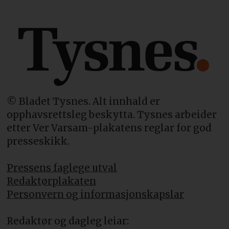
© Bladet Tysnes. Alt innhald er
opphavsrettsleg beskytta. Tysnes arbeider
etter Ver Varsam-plakatens reglar for god
presseskikk.
Pressens faglege utval
Redaktørplakaten
Personvern og informasjonskapslar
Redaktør og dagleg leiar: