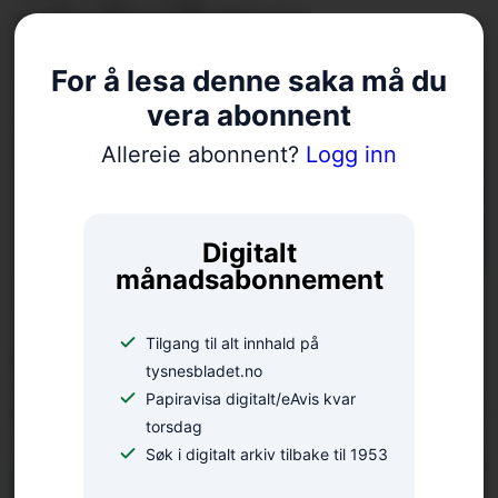
reiseforsikringa
For å lesa denne saka må du
vera abonnent
Allereie abonnent?
Logg inn
Digitalt
månadsabonnement
Aagot (100) var
Tilgang til alt innhald på
heidersgjest under
tysnesbladet.no
portalopning på Haaheim
Papiravisa digitalt/eAvis kvar
torsdag
Søk i digitalt arkiv tilbake til 1953