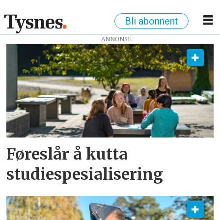
Bli abonnent
ANNONSE
Tag:
utdanning
Føreslår å kutta
studiespesialisering