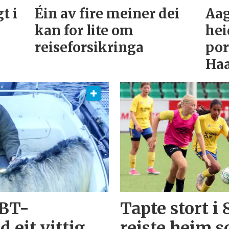
t i
Éin av fire meiner dei
Aag
kan for lite om
hei
reiseforsikringa
por
Ha
 BT-
Tapte stort i
eit vittig
reiste heim 