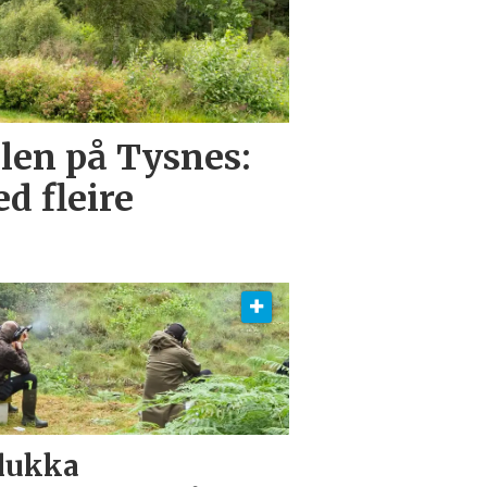
en på Tysnes:
d fleire
lukka