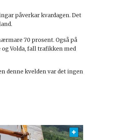
ndingar påverkar kvardagen. Det
land.
d nærmare 70 prosent. Også på
og Volda, fall trafikken med
 men denne kvelden var det ingen