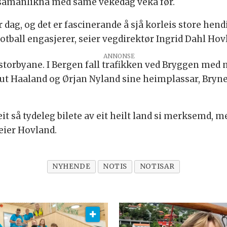
samanlikna med same vekedag veka før.
r dag, og det er fascinerande å sjå korleis store he
t fotball engasjerer, seier vegdirektør Ingrid Dahl Hov
ANNONSE
av storbyane. I Bergen fall trafikken ved Bryggen me
t Haaland og Ørjan Nyland sine heimplassar, Bryne 
 eit så tydeleg bilete av eit heilt land si merksemd,
seier Hovland.
NYHENDE
NOTIS
NOTISAR