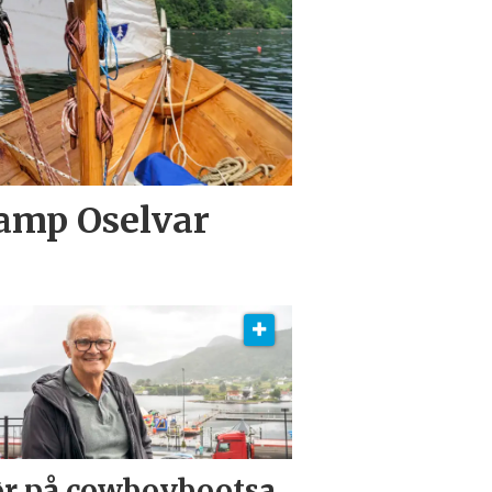
Camp Oselvar
r på cowboybootsa