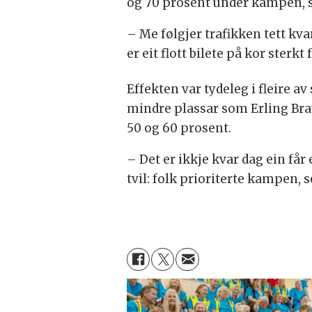
og 70 prosent under kampen, 
– Me følgjer trafikken tett kva
er eit flott bilete på kor sterk
Effekten var tydeleg i fleire 
mindre plassar som Erling Brau
50 og 60 prosent.
– Det er ikkje kvar dag ein får
tvil: folk prioriterte kampen, 