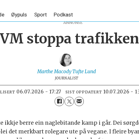
de
Øypuls
Sport
Podkast
ANNONSE
VM stoppa trafikken
Marthe Macody Tufte
Lund
JOURNALIST
06.07.2026 - 17:27
10.07.2026 - 1
LISERT
SIST OPPDATERT
te ikkje berre ein naglebitande kamp i går. Dei sørg
lei det merkbart rolegare ute på vegane. I fleire by