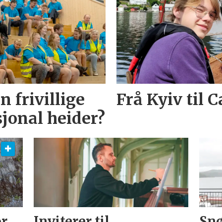
 frivillige
Frå Kyiv til 
jonal heider?
or
Inviterer til
Snø