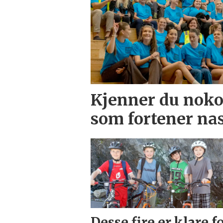
Kjenner du nokon
som fortener nas
Desse fire er klare f