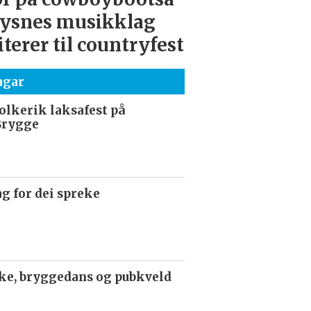
ysnes musikklag
iterer til countryfest
agar
olkerik laksafest på
Brygge
g for dei spreke
ke, bryggedans og pubkveld