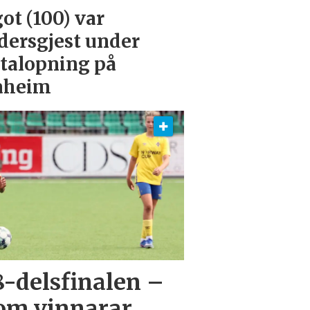
ot (100) var
dersgjest under
talopning på
aheim
 8-delsfinalen –
som vinnarar