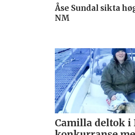
Åse Sundal sikta høg
NM
Camilla deltok i
konkurranse med 