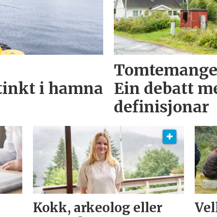
Tomtemangel
inkt i hamna
Ein debatt me
definisjonar
Kokk, arkeolog eller
Vel