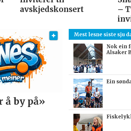
avskjedskonsert
– T
inv
Mest lesne siste sju d
Nok ein f
Alsaker 
Ein sønda
r å by på»
Fiskelyk