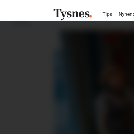
Tips
Nyhen
ANNONSE