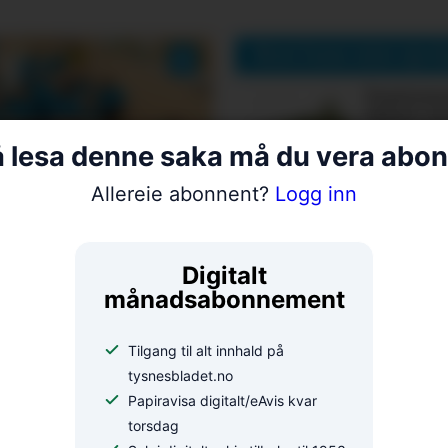
Mest lesne siste sju d
Tomteman
debatt me
å lesa denne saka må du vera abo
Allereie abonnent?
Logg inn
Regn, sol
Blåbærh
Digitalt
 frivillige
månadsabonnement
jonal heider?
Kokk, ark
Tilgang til alt innhald på
tysnesbladet.no
Papiravisa digitalt/eAvis kvar
torsdag