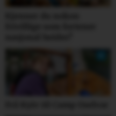
Kjenner du nokon
frivillige som fortener
nasjonal heider?
Frå Kyiv til Camp Oselvar