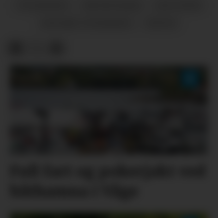
UTDANNING
REPORTASJAR
HØGTIDER
HØGARE UTDANNING
FRITID
Full fart og pokerjakt ved
båthamna i Våge