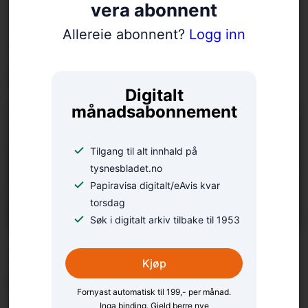
vera abonnent
Allereie abonnent?
Logg inn
«Det naturen har å by
på»
Digitalt
månadsabonnement
Tilgang til alt innhald på
tysnesbladet.no
Papiravisa digitalt/eAvis kvar
torsdag
Søk i digitalt arkiv tilbake til 1953
Åse Sundal sikta høgt i
Kjøp
NM
Fornyast automatisk til 199,- per månad.
Inga binding. Gjeld berre nye