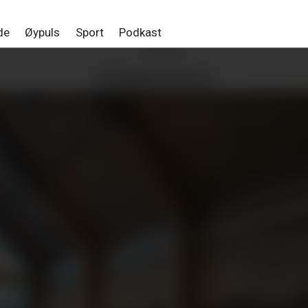
de
Øypuls
Sport
Podkast
ANNONSE
LESARINNLEGG