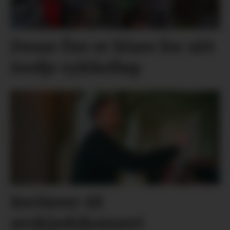
Desse fire er klare for sitt
tredje sykkelløp
Inviterer til
avskjedskonsert