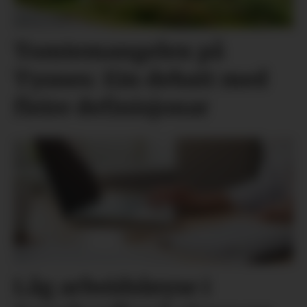
Tomtemangelen på
Tysnes: Ein debatt med
fleire definisjonar
Låg arbeidsløyse i