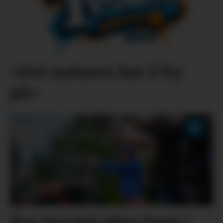
«Det naturen har å by
på»
Åse Sundal sikta høgt i