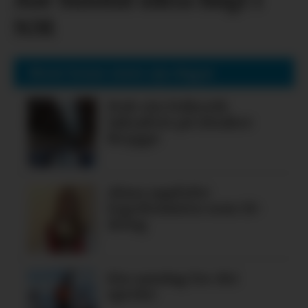
NM
Mest lesne siste sju dagar
Nok ein folkerik
laksafest på Alsaker
Brygge
Alma oppfylte
legedraumen som 19-
åring
Ein søndag for dei
spreke