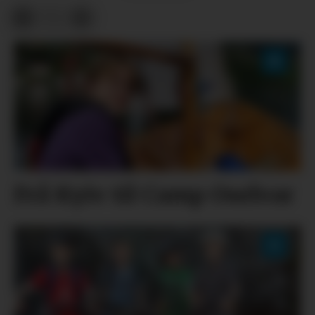
Frå Kyiv til Camp Oselvar