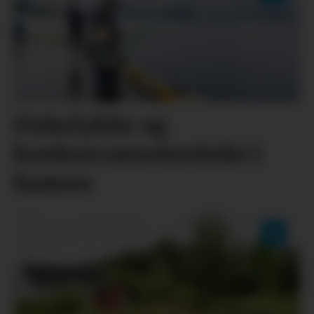
Fiskelykke og
konkurranseinstinkt i
hamna