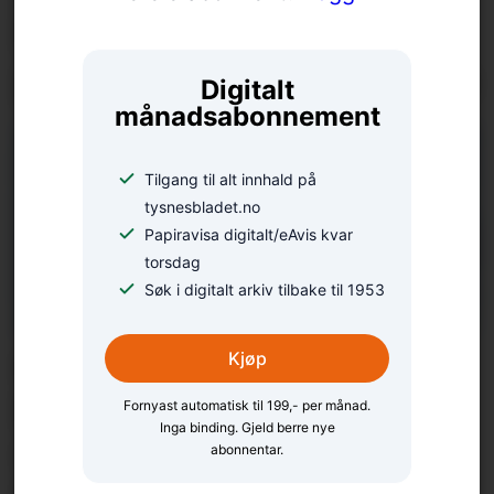
heidersgjest under
portalopning på Haaheim
Digitalt
månadsabonnement
Tilgang til alt innhald på
tysnesbladet.no
Papiravisa digitalt/eAvis kvar
torsdag
Søk i digitalt arkiv tilbake til 1953
Camilla deltok i BT-
Kjøp
konkurranse med eit
Fornyast automatisk til 199,- per månad.
Inga binding. Gjeld berre nye
vittig stykke
abonnentar.