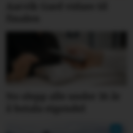
Aarvik Gard vidare til
finalen
No slepp alle under 18 år
å betala eigendel