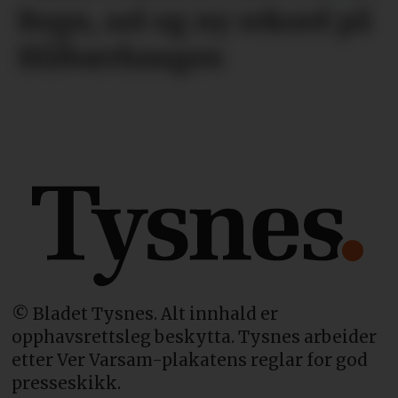
Regn, sol og ny rekord på
Blåbærhaugen
© Bladet Tysnes. Alt innhald er
opphavsrettsleg beskytta. Tysnes arbeider
etter Ver Varsam-plakatens reglar for god
presseskikk.