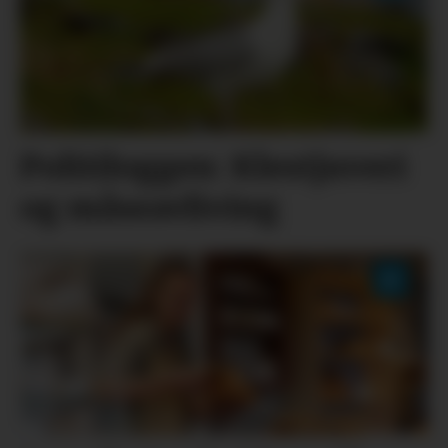
Politiloggen: Klestjuveri
og måseavliving