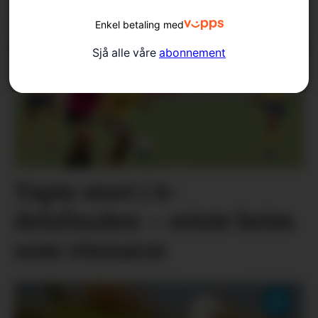
lokalhistorie
Enkel betaling med
Sjå alle våre
abonnement
Tapte stort i 8-
delsfinalen – reiste heim
som vinnarar