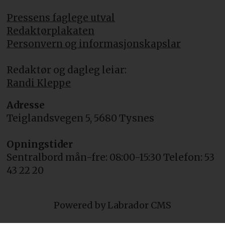
Pressens faglege utval
Redaktørplakaten
Personvern og informasjonskapslar
Redaktør og dagleg leiar:
Randi Kleppe
Adresse
Teiglandsvegen 5, 5680 Tysnes
Opningstider
Sentralbord mån-fre: 08:00-15:30 Telefon: 53
43 22 20
Powered by Labrador CMS