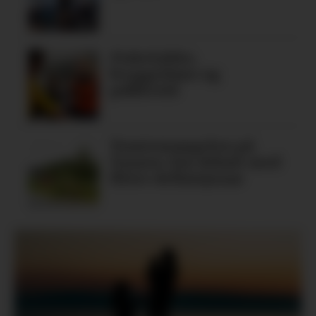
Fiskelykke,
bryggedans og
pubkveld
Tomtemangelen på
Tysnes: Ein debatt med
fleire definisjonar