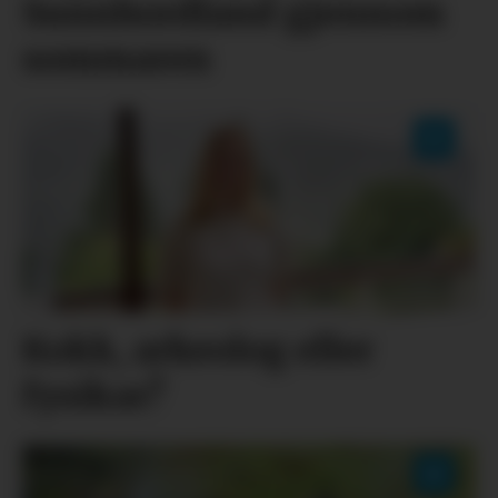
Sunnhordland gjennom
sommaren
Kokk, arkeolog eller
fysikar?