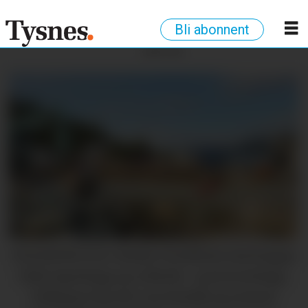
Bli abonnent
ANNONSE
MALKENES KAI: Alsaker Fjordbruk skal byggja
både lagerbygg og velferds- og kontorbygg.
Tidlegare har det vore butikk og seinare