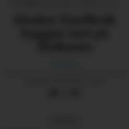
betongblandeverk her.
Camilla Korsnes
Alsaker Fjordbruk
byggjer nytt på
Malkenes
Ole
Skaten
28.08.2025 - 11:30
PUBLISERT
NYHENDE