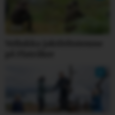
Vellukka jaktfeltstemne
på Flatråker