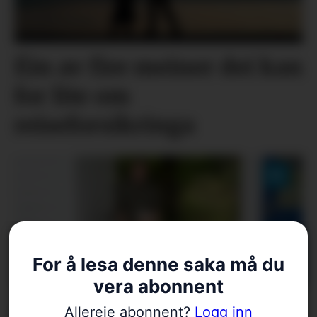
Éin av fire meiner dei kan
for lite om
reiseforsikringa
For å lesa denne saka må du
vera abonnent
Aagot (100) var
Allereie abonnent?
Logg inn