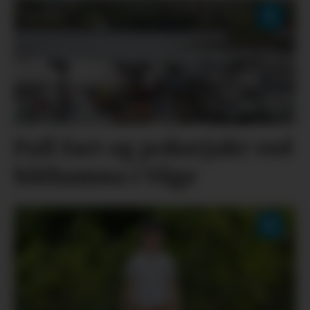
Full fart og pokerjakt ved
båthamna i Våge