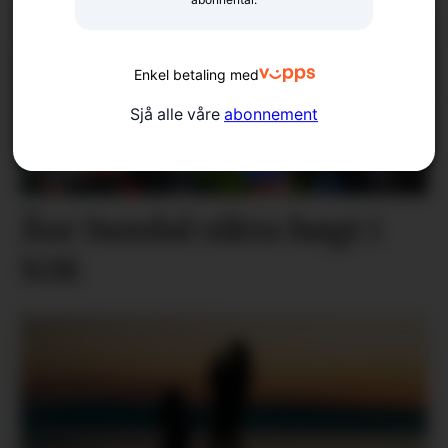
Enkel betaling med
Sjå alle våre
abonnement
Åse Sundal sikta høgt i
NM