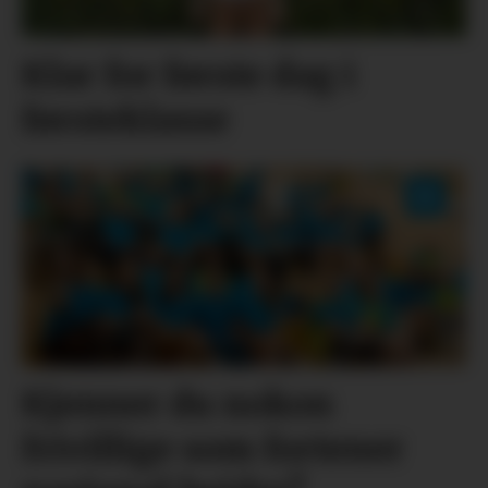
Klar for første dag i
førsteklasse
Kjenner du nokon
frivillige som fortener