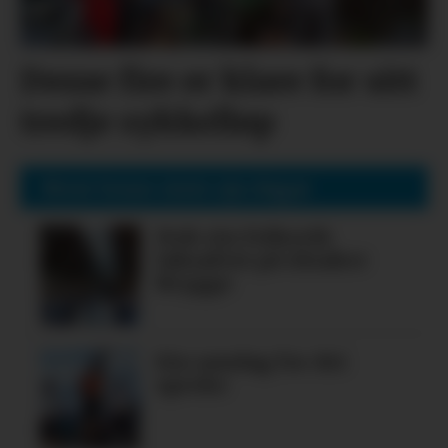
Desse fire er klare for sitt
tredje sykkelløp
Mest lesne siste sju dagar
Nok ein folkerik
laksafest på Alsaker
Brygge
Ein søndag for dei
spreke