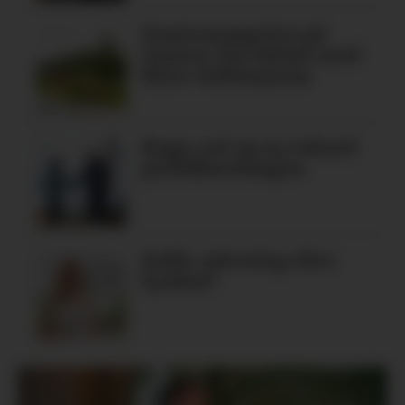
Tomtemangelen på
Tysnes: Ein debatt med
fleire definisjonar
Regn, sol og ny rekord
på Blåbærhaugen
Kokk, arkeolog eller
fysikar?