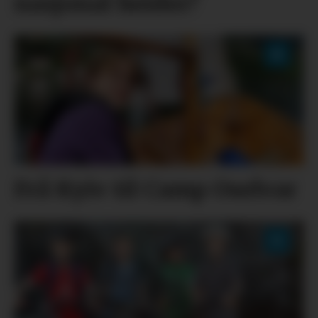
nasjonal heider?
Frå Kyiv til Camp Oselvar