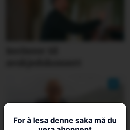
Inviterer til
avskjedskonsert
For å lesa denne saka må du
vera abonnent