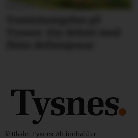
Tomtemangelen på
Tysnes: Ein debatt med
fleire definisjonar
© Bladet Tysnes. Alt innhald er