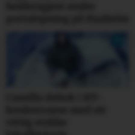
heidersgjest under
portalopning på Haaheim
Camilla deltok i BT-
konkurranse med eit
vittig stykke
lokalhistorie