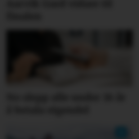
Aarvik Gard vidare til
finalen
No slepp alle under 18 år
å betala eigendel