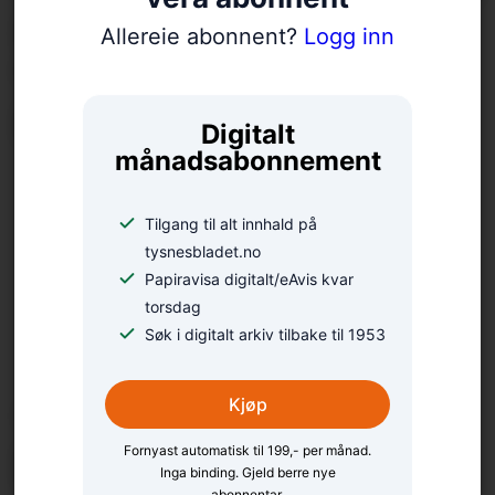
Snør på cowboybootsa –
Allereie abonnent?
Logg inn
Tysnes musikklag
inviterer til countryfest
Digitalt
månadsabonnement
Tilgang til alt innhald på
tysnesbladet.no
Papiravisa digitalt/eAvis kvar
torsdag
Søk i digitalt arkiv tilbake til 1953
«Det naturen har å by
Kjøp
på»
Fornyast automatisk til 199,- per månad.
Inga binding. Gjeld berre nye
abonnentar.