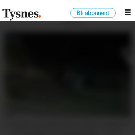
Bli abonnent
ANNONSE
ULUKKE: Ein bossbil hamna utanfor vegbanen.
Det har ikkje vore personskadar.
Marthe