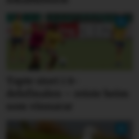
Tapte stort i 8-
delsfinalen – reiste heim
som vinnarar