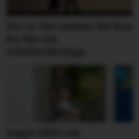
Éin av fire meiner dei kan
for lite om
reiseforsikringa
Aagot (100) var