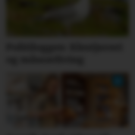
Politiloggen: Klestjuveri
og måseavliving