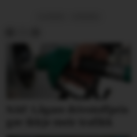
ULUKKER
NYHENDE
NAF: Lågare drivstoffpris
gav ikkje meir trafikk