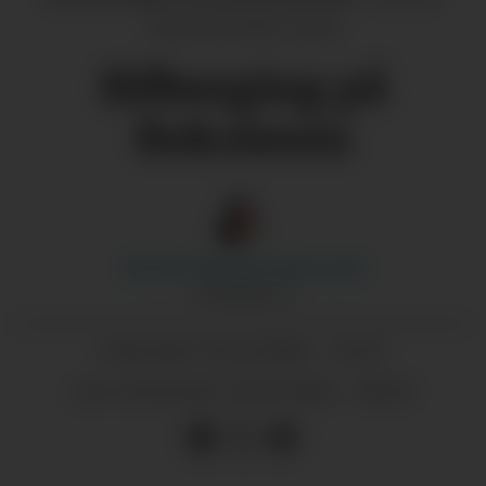
Macody Tufte Lund
Bilberging på
Reksteren
Marthe Macody Tufte
Lund
JOURNALIST
11.12.2024 - 21:35
PUBLISERT
12.12.2024 - 08:25
SIST OPPDATERT