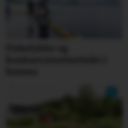
Fiskelykke og
konkurranseinstinkt i
hamna