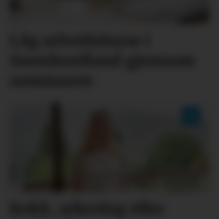
Låg arbeidsløyse i
Sunnhordland gjennom
sommaren
Kokk, arkeolog eller