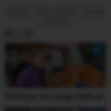
TRAFIKK
NOTIS
NYHENDE
NOTISAR
VEGARBEID
Frå Kyiv til Camp Oselvar