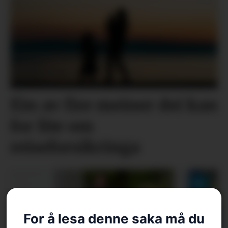
Éin av fire meiner dei kan
for lite om
reiseforsikringa
For å lesa denne saka må du