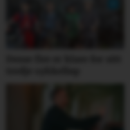
Desse fire er klare for sitt
tredje sykkelløp