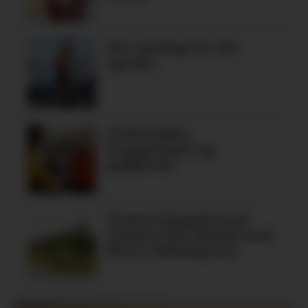
Ein søndag for dei
spreke
Fiskelykke,
bryggedans og
pubkveld
Tomtemangelen på
Tysnes: Ein debatt med
fleire definisjonar