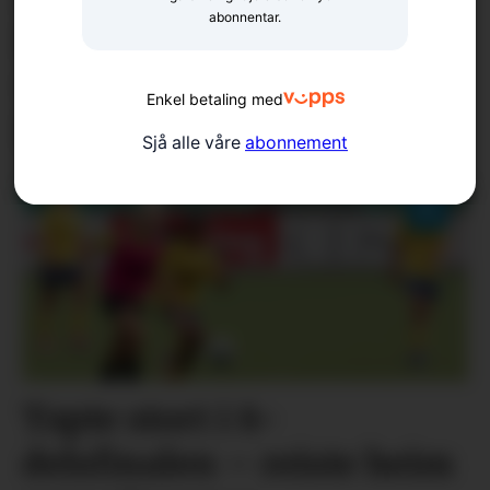
abonnentar.
konkurranse med eit
vittig stykke
Enkel betaling med
lokalhistorie
Sjå alle våre
abonnement
Tapte stort i 8-
delsfinalen – reiste heim