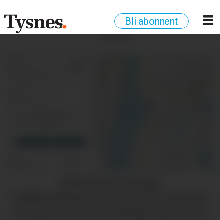
Bli abonnent
ANNONSE
HEILT STENGT?: Ifølgje
trafikkmeldingstenesta til Statens vegvesen
var vegen heilt stengt måndag morgon. Men