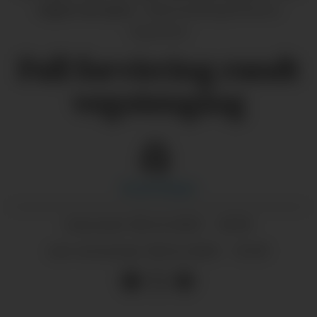
vegen var open.
Skjermdump/Statens
vegvesen
Full forvirring rundt
vegstenging
Randi
Kleppe
08.12.2025 - 10:59
PUBLISERT
08.12.2025 - 15:30
SIST OPPDATERT