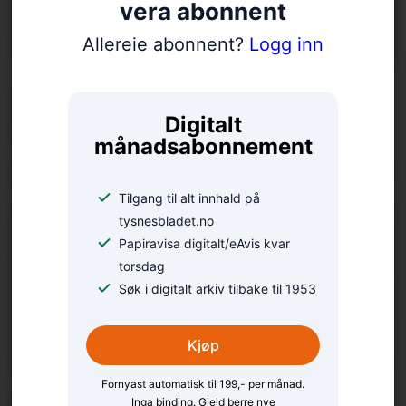
vera abonnent
Allereie abonnent?
Logg inn
Aagot (100) var
Digitalt
heidersgjest under
månadsabonnement
portalopning på Haaheim
Tilgang til alt innhald på
tysnesbladet.no
Papiravisa digitalt/eAvis kvar
torsdag
Søk i digitalt arkiv tilbake til 1953
Kjøp
Fornyast automatisk til 199,- per månad.
Camilla deltok i BT-
Inga binding. Gjeld berre nye