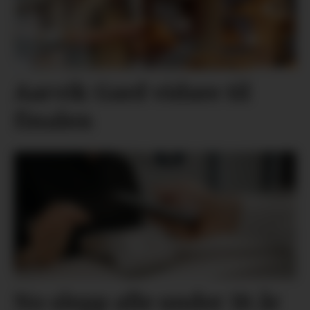
Aarvik Gard vidare til
finalen
No slepp alle under 18 år