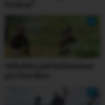
fysikar?
Vellukka jaktfeltstemne
på Flatråker