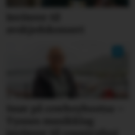
Inviterer til
avskjedskonsert
Snør på cowboybootsa –
Tysnes musikklag
inviterer til countryfest