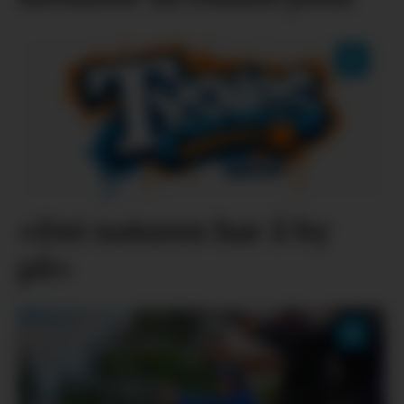
«Det naturen har å by
på»