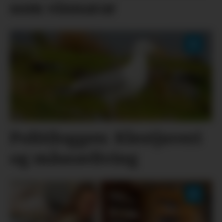
som vinnarar
Politiloggen: Klestjuveri
og måseavliving