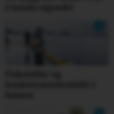
å betala eigendel
Fiskelykke og
konkurranseinstinkt i
hamna