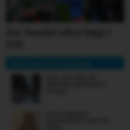
Åse Sundal sikta høgt i
NM
Mest lesne siste sju dagar
Nok ein folkerik
laksafest på Alsaker
Brygge
Alma oppfylte
legedraumen som 19-
åring