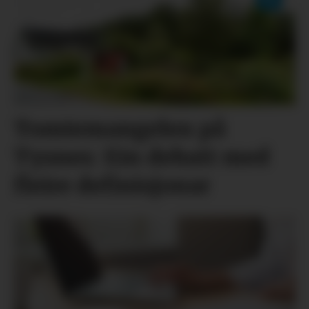
Tomtemangelen på
Tysnes: Ein debatt med
fleire definisjonar