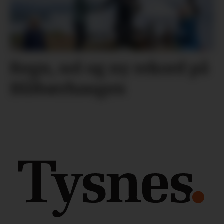
Regn, sol og ny rekord på
Blåbærhaugen