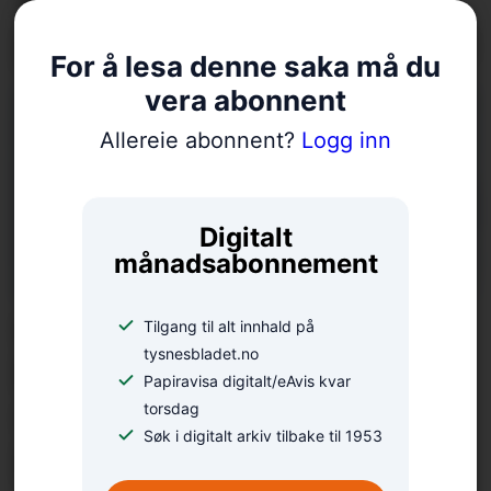
portalopning på Haaheim
For å lesa denne saka må du
vera abonnent
Allereie abonnent?
Logg inn
Digitalt
månadsabonnement
Camilla deltok i BT-
Tilgang til alt innhald på
tysnesbladet.no
konkurranse med eit
Papiravisa digitalt/eAvis kvar
torsdag
vittig stykke
Søk i digitalt arkiv tilbake til 1953
lokalhistorie