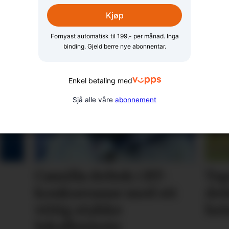
Kjøp
Tomteman
Fornyast automatisk til 199,- per månad. Inga
debatt me
binding. Gjeld berre nye abonnentar.
Enkel betaling med
Sjå alle våre
abonnement
Camilla deltok i BT-
Tap
konkurranse med eit
del
vittig stykke
hei
lokalhistorie