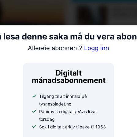
Nok ein f
Alsaker 
å lesa denne saka må du vera abo
Alma opp
Allereie abonnent?
Logg inn
åring
r dei kan for
Digitalt
sikringa
månadsabonnement
Ein sønda
Tilgang til alt innhald på
tysnesbladet.no
Papiravisa digitalt/eAvis kvar
Fiskelyk
torsdag
Søk i digitalt arkiv tilbake til 1953