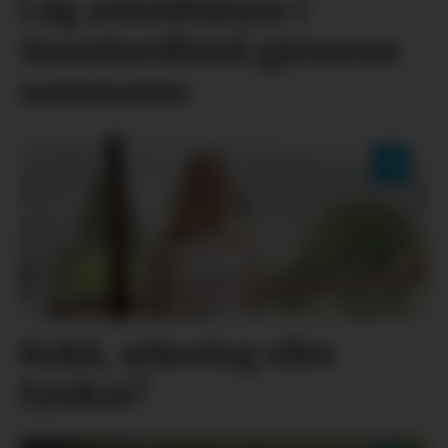
Låg arbeidsløyse i
Sunnhordland gjennom
sommaren
Kokk, arkeolog eller
fysikar?