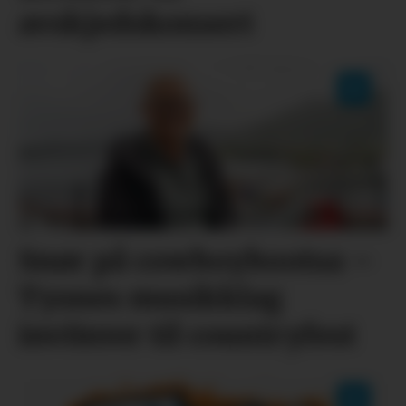
avskjedskonsert
Snør på cowboybootsa –
Tysnes musikklag
inviterer til countryfest