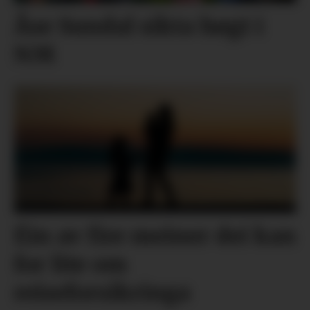
Åse Sundal sikta høgt i
NM
Éin av fire meiner dei kan
for lite om
reiseforsikringa