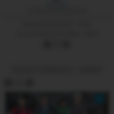
Ole
Skaten
JOURNALIST/MEDIERÅDGJEVAR
21.04.2020 - 22:44
PUBLISERT
22.04.2020 - 08:14
SIST OPPDATERT
ØKONOMI OG NÆRINGSLIV
NYHENDE