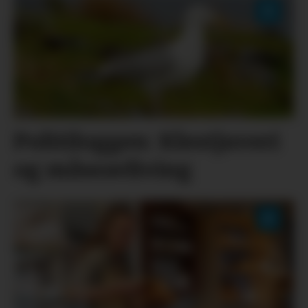
Politiloggen: Klestjuveri
og måseavliving