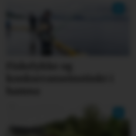
Fiskelykke og
konkurranseinstinkt i
hamna