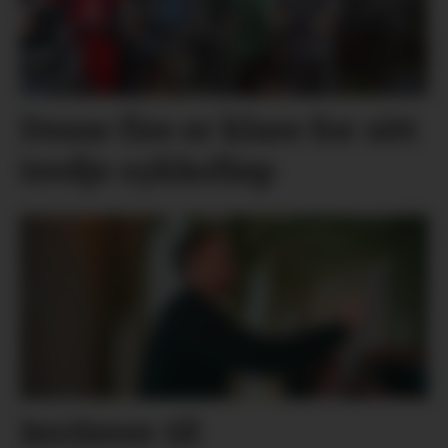
Desse fire er klare for sitt
tredje sykkelløp
Inviterer til