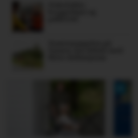
Fiskelykke,
bryggedans og
pubkveld
Tomtemangelen på
Tysnes: Ein debatt med
fleire definisjonar