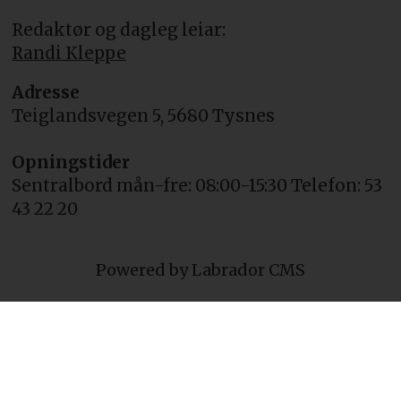
Redaktør og dagleg leiar:
Randi Kleppe
Adresse
Teiglandsvegen 5, 5680 Tysnes
Opningstider
Sentralbord mån-fre: 08:00-15:30 Telefon: 53
43 22 20
Powered by Labrador CMS