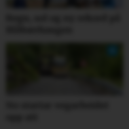
Regn, sol og ny rekord på
Blåbærhaugen
No startar vegarbeidet
opp att