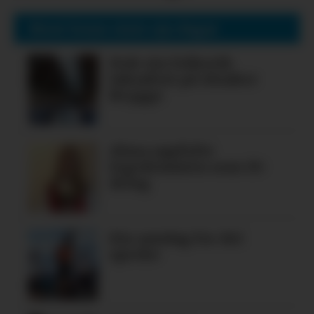
Mest lesne siste sju dagar
Nok ein folkerik
laksafest på Alsaker
Brygge
Alma oppfylte
legedraumen som 19-
åring
Ein søndag for dei
spreke