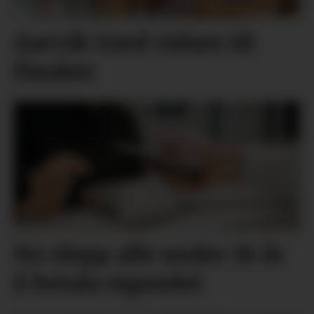
Aarvik Gard vidare til
finalen
No slepp alle under 18 år
å betala eigendel