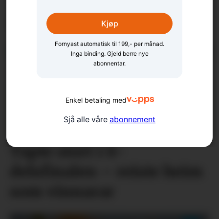
vittig stykke
lokalhistorie
Kjøp
Fornyast automatisk til 199,- per månad.
Inga binding. Gjeld berre nye
abonnentar.
Enkel betaling med
Sjå alle våre
abonnement
Tapte stort i 8-
delsfinalen – reiste heim
som vinnarar