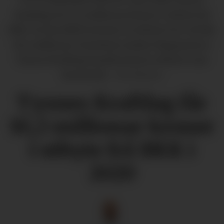
Kraftlag AS 13,1 millionar kroner i utbyte frå
BKK. No har BKK bestemt at utbytet for i år blir
10,2 millionar. Styreleiar Audun Magnussen i
Tysnes Kraftlag karakteriserer utbytet som
fantastisk.
Ole Skaten
Tysnes Kraftlag får
10,2 millionar kroner
i utbyte frå BKK i
2020