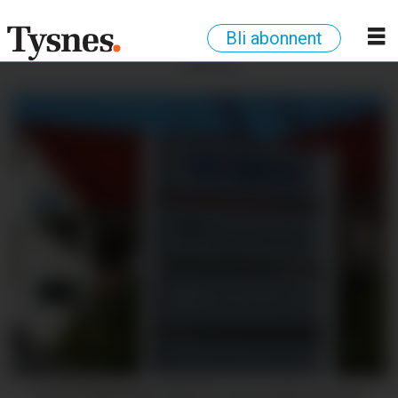
Bli abonnent
ANNONSE
NYTT REKORDUTBYTE: I fjor fekk Tysnes