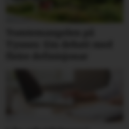
Tomtemangelen på
Tysnes: Ein debatt med
fleire definisjonar