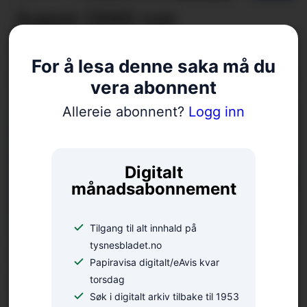
Aagot (100) var
heidersgjest under
For å lesa denne saka må du
portalopning på Haaheim
vera abonnent
Allereie abonnent?
Logg inn
Digitalt
månadsabonnement
Tilgang til alt innhald på
tysnesbladet.no
Camilla deltok i BT-
Papiravisa digitalt/eAvis kvar
konkurranse med eit
torsdag
Søk i digitalt arkiv tilbake til 1953