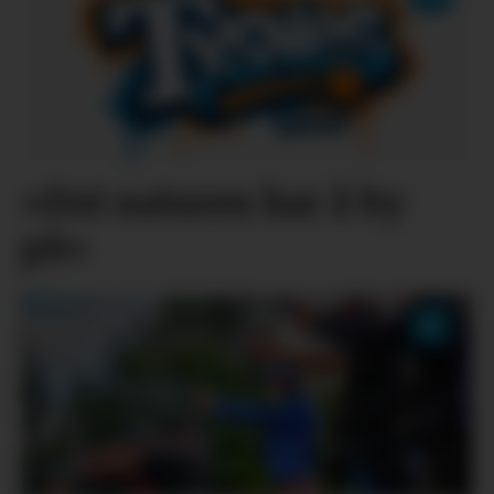
«Det naturen har å by
på»