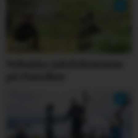
Vellukka jaktfeltstemne
på Flatråker