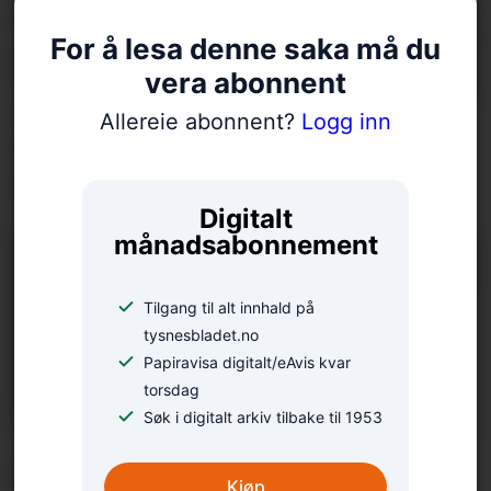
For å lesa denne saka må du
vera abonnent
Allereie abonnent?
Logg inn
Aarvik Gard vidare til
finalen
Digitalt
månadsabonnement
Tilgang til alt innhald på
tysnesbladet.no
Papiravisa digitalt/eAvis kvar
torsdag
Søk i digitalt arkiv tilbake til 1953
No slepp alle under 18 år
Kjøp