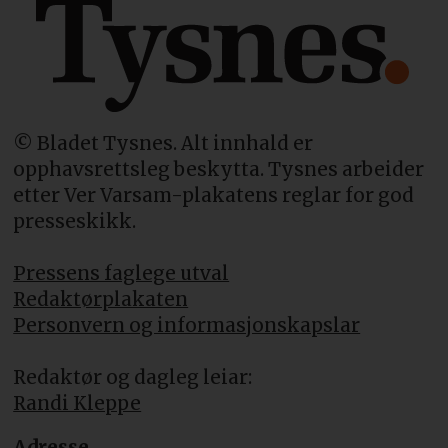
© Bladet Tysnes. Alt innhald er
opphavsrettsleg beskytta. Tysnes arbeider
etter Ver Varsam-plakatens reglar for god
presseskikk.
Pressens faglege utval
Redaktørplakaten
Personvern og informasjonskapslar
Redaktør og dagleg leiar:
Randi Kleppe
Adresse