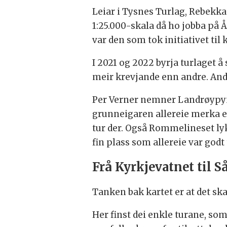
Leiar i Tysnes Turlag, Rebekka 
1:25.000-skala då ho jobba på 
var den som tok initiativet til 
I 2021 og 2022 byrja turlaget å
meir krevjande enn andre. Andre
Per Verner nemner Landrøypyn
grunneigaren allereie merka ei 
tur der. Også Rommelineset ly
fin plass som allereie var godt 
Frå Kyrkjevatnet til S
Tanken bak kartet er at det ska
Her finst dei enkle turane, so