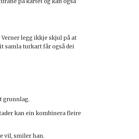
e turane på kartet og kan også
Verner legg ikkje skjul på at
it samla turkart får også dei
dt grunnlag.
ader kan ein kombinera fleire
 vil, smiler han.