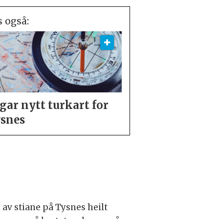
s også:
gar nytt turkart for
snes
 av stiane på Tysnes heilt