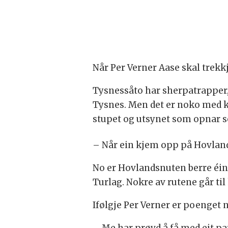
Når Per Verner Aase skal trekkj
Tysnessåto har sherpatrapper, u
Tysnes. Men det er noko med 
stupet og utsynet som opnar se
– Når ein kjem opp på Hovlands
No er Hovlandsnuten berre éin 
Turlag. Nokre av rutene går til 
Ifølgje Per Verner er poenget