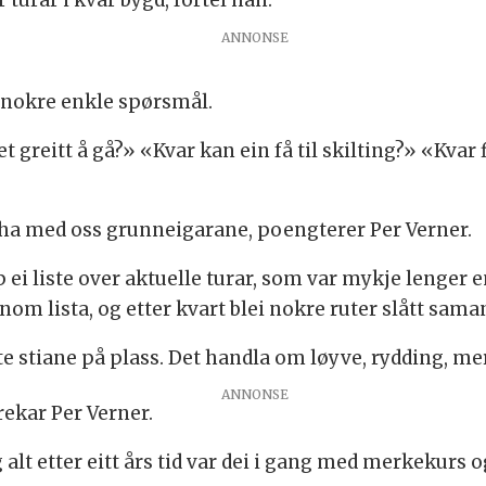
 turar i kvar bygd, fortel han.
ANNONSE
 nokre enkle spørsmål.
et greitt å gå?» «Kvar kan ein få til skilting?» «Kvar
 å ha med oss grunneigarane, poengterer Per Verner.
pp ei liste over aktuelle turar, som var mykje lenger 
m lista, og etter kvart blei nokre ruter slått saman
åtte stiane på plass. Det handla om løyve, rydding, me
ANNONSE
rekar Per Verner.
g alt etter eitt års tid var dei i gang med merkekurs o