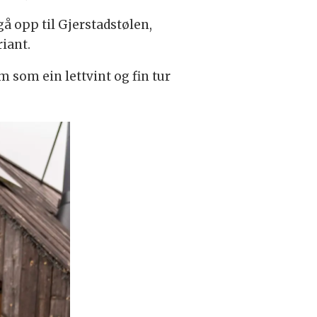
gå opp til Gjerstadstølen,
riant.
m som ein lettvint og fin tur