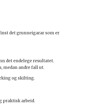
 finst det grunneigarar som er
enn det endelege resultatet.
, medan andre fall ut.
rking og skilting.
g praktisk arbeid.