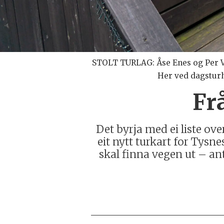
STOLT TURLAG: Åse Enes og Per Ve
Her ved dagsturhy
Frå
Det byrja med ei liste ove
eit nytt turkart for Tysn
skal finna vegen ut – ante