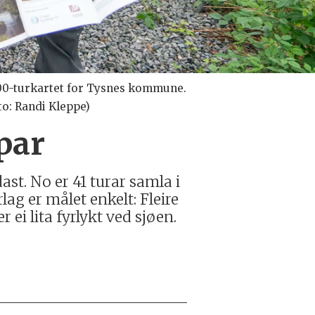
000-turkartet for Tysnes kommune.
to: Randi Kleppe)
ppar
ast. No er 41 turar samla i
ag er målet enkelt: Fleire
 ei lita fyrlykt ved sjøen.