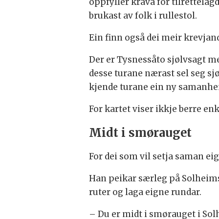
oppfyller krava for tilrettelagd
brukast av folk i rullestol.
Ein finn også dei meir krevjan
Der er Tysnessåto sjølvsagt me
desse turane nærast sel seg sjø
kjende turane ein ny samanhe
For kartet viser ikkje berre en
Midt i smørauget
For dei som vil setja saman eig
Han peikar særleg på Solheims
ruter og laga eigne rundar.
– Du er midt i smørauget i Sol