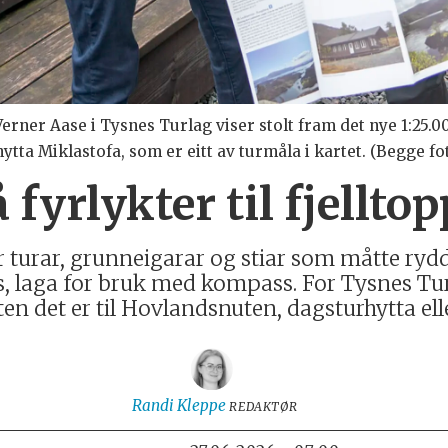
rner Aase i Tysnes Turlag viser stolt fram det nye 1:25.
tta Miklastofa, som er eitt av turmåla i kartet. (Begge fo
 fyrlykter til fjellto
r turar, grunneigarar og stiar som måtte rydd
es, laga for bruk med kompass. For Tysnes Turl
n det er til Hovlandsnuten, dagsturhytta eller
Randi
Kleppe
REDAKTØR