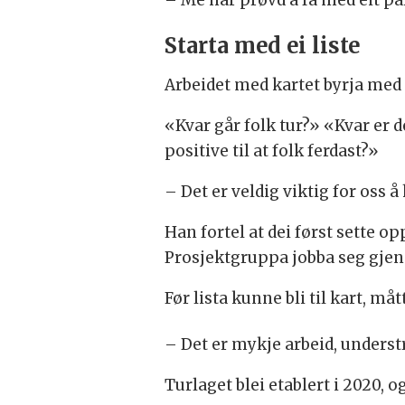
– Me har prøvd å få med eit par
Starta med ei liste
Arbeidet med kartet byrja med
«Kvar går folk tur?» «Kvar er d
positive til at folk ferdast?»
– Det er veldig viktig for oss
Han fortel at dei først sette o
Prosjektgruppa jobba seg gjenno
Før lista kunne bli til kart, m
– Det er mykje arbeid, underst
Turlaget blei etablert i 2020, o