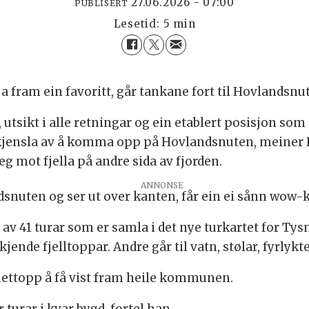
27.06.2026 - 07:00
PUBLISERT
Lesetid:
5 min
a fram ein favoritt, går tankane fort til Hovlandsnu
tsikt i alle retningar og ein etablert posisjon som 
kjensla av å komma opp på Hovlandsnuten, meiner 
g mot fjella på andre sida av fjorden.
ANNONSE
nuten og ser ut over kanten, får ein ei sånn wow-kj
av 41 turar som er samla i det nye turkartet for Tys
kjende fjelltoppar. Andre går til vatn, stølar, fyrlyk
 nettopp å få vist fram heile kommunen.