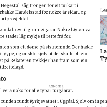
Høgestøl, såg trongen for eit turkart i
Le
Årbakka Handelsstad for nokre år sidan, og
kartprosjektet.
 senda brev til grunneigarar. Nokre løyper var
 stader låg mykje til rette frå før.
ten som eit døme på sistnemnde. Der hadde
La
løype, og ønskte sjølv at det skulle bli ein
Ty
kt på Reksteren trekkjer han fram som ein
tilrettelagd.
åto
ANNONSE
l vera noko for alle typar turgåarar.
m runden rundt Kyrkjevatnet i Uggdal. Sjølv om ingen