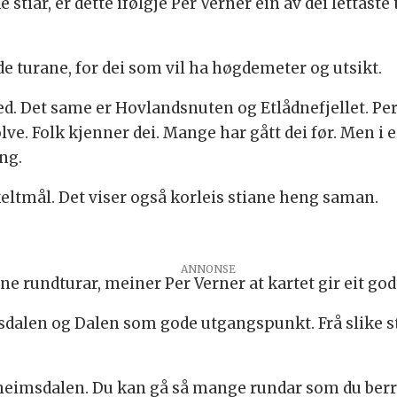
e stiar, er dette ifølgje Per Verner ein av dei lettast
de turane, for dei som vil ha høgdemeter og utsikt.
d. Det same er Hovlandsnuten og Etlådnefjellet. Per 
lve. Folk kjenner dei. Mange har gått dei før. Men i e
ng.
keltmål. Det viser også korleis stiane heng saman.
ANNONSE
ne rundturar, meiner Per Verner at kartet gir eit go
dalen og Dalen som gode utgangspunkt. Frå slike st
heimsdalen. Du kan gå så mange rundar som du berre