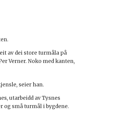
ten.
eit av dei store turmåla på
Per Verner. Noko med kanten,
ensle, seier han.
nes, utarbeidd av Tysnes
ter og små turmål i bygdene.