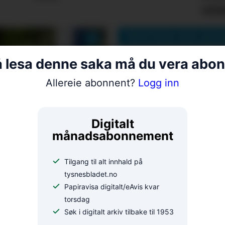
rei
Mest lesne siste sju d
Nok ein f
å lesa denne saka må du vera abo
Alsaker 
Allereie abonnent?
Logg inn
Alma opp
Digitalt
åring
månadsabonnement
heidersgjest
Tilgang til alt innhald på
ing på
tysnesbladet.no
Ein sønda
Papiravisa digitalt/eAvis kvar
torsdag
Søk i digitalt arkiv tilbake til 1953