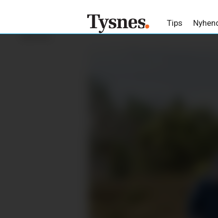
Tips
Nyhen
ANNONSE