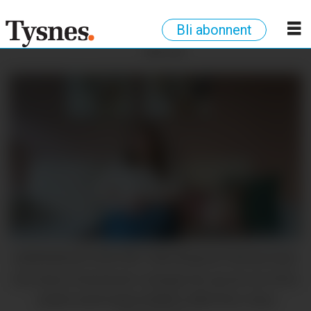
Bli abonnent
ANNONSE
LIDENSKAP FOR VIN: Tale Boland (39) har hatt
vin som ei interesse i mange år, og ser no etter
andre med same hobby. (Alle foto: Sara