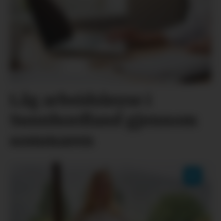
Låg arbeidsløyse i
Sunnhordland gjennom
sommaren