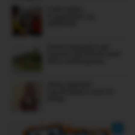
Fiskelykke,
bryggedans og
pubkveld
Tomtemangelen på
Tysnes: Ein debatt med
fleire definisjonar
Alma oppfylte
legedraumen som 19-
åring