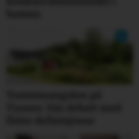
konkurranseinstinkt i
hamna
Tomtemangelen på
Tysnes: Ein debatt med
fleire definisjonar