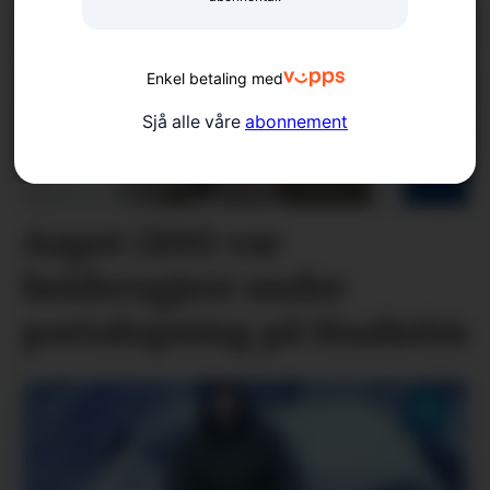
Enkel betaling med
Sjå alle våre
abonnement
Aagot (100) var
heidersgjest under
portalopning på Haaheim