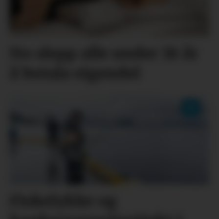
No slepp alle under 18 år
å betala eigendel
Fiskelykke og