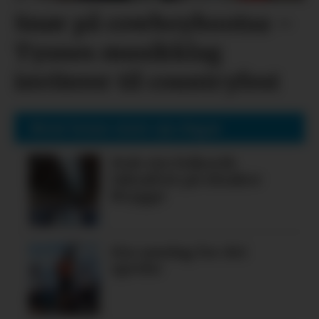
Snør på cowboybootsa –
Tysnes musikklag
inviterer til countryfest
Mest lesne siste sju dagar
Nok ein folkerik
laksafest på Alsaker
Brygge
Ein søndag for dei
spreke