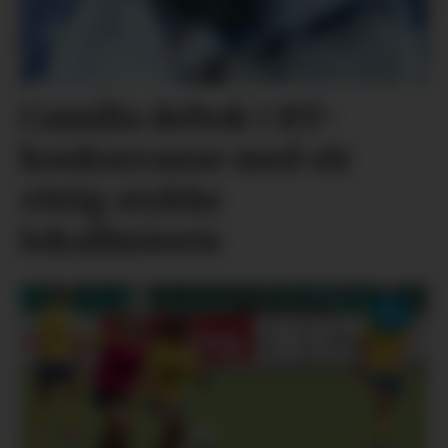
Camilla deltok i BT-
konkurranse med eit
vittig stykke
lokalhistorie