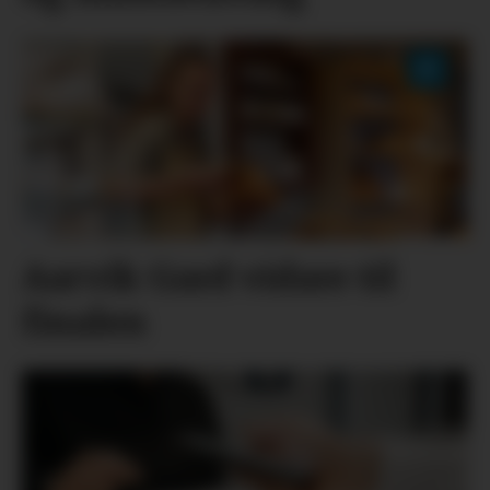
Aarvik Gard vidare til
finalen