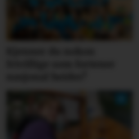
Kjenner du nokon
frivillige som fortener
nasjonal heider?