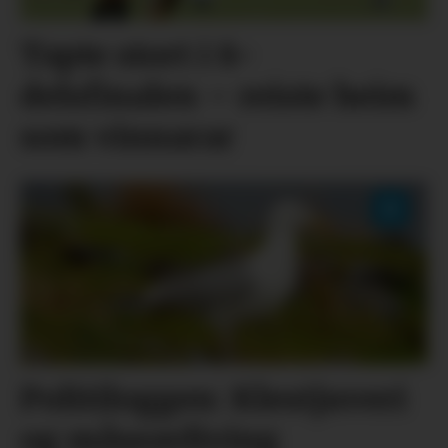
Tapte stort i 8-
delsfinalen – reiste heim
som vinnarar
Politiloggen: Klestjuveri
og måseavliving