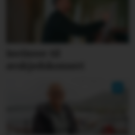
Inviterer til
avskjedskonsert