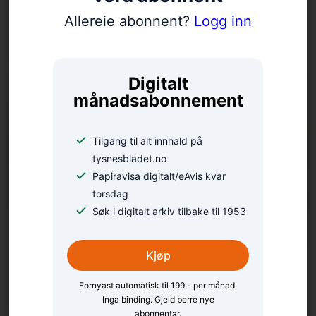
Åse Sundal sikta høgt i
Allereie abonnent?
Logg inn
NM
Digitalt
månadsabonnement
Tilgang til alt innhald på
tysnesbladet.no
Papiravisa digitalt/eAvis kvar
torsdag
Søk i digitalt arkiv tilbake til 1953
Éin av fire meiner dei kan
for lite om
Kjøp
reiseforsikringa
Fornyast automatisk til 199,- per månad.
Inga binding. Gjeld berre nye
abonnentar.