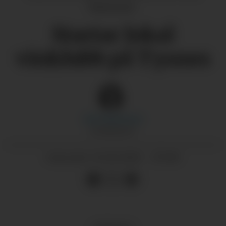
Haizoune)
Startar lokal
vinklubb på Tysnes
Sara
Haizoune
JOURNALIST
31.10.2025 - 07:00
PUBLISERT