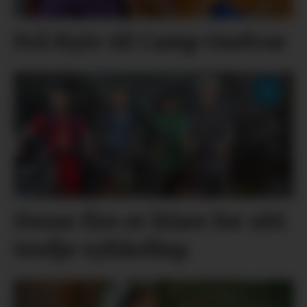
Frå Kyiv til Camp Oselvar
Desse fire er klare for sitt
tredje sykkelløp