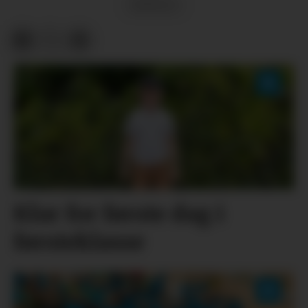
ØYPULS
Klar for første dag i
førsteklasse