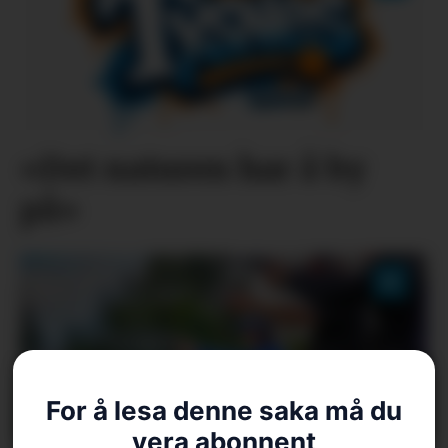
«Det naturen har å by
på»
For å lesa denne saka må du
vera abonnent