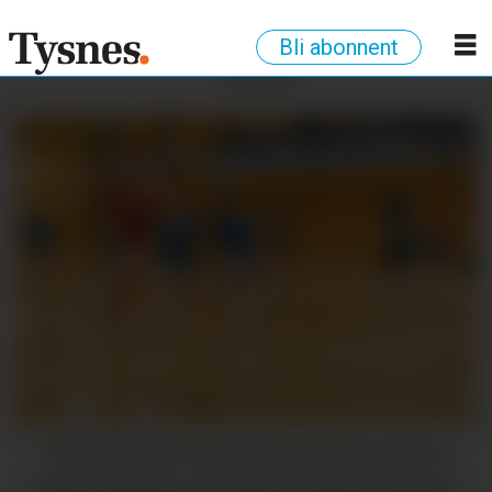
Bli abonnent
ANNONSE
TOPPSKÅRAR: Ronja Sløgedal, her frå ein
kamp tidlegare i år, skåra ti mål for Tysnes i