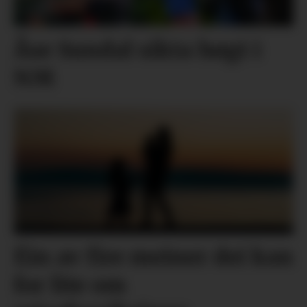
Åse Sundal sikta høgt i
NM
Éin av fire meiner dei kan
for lite om