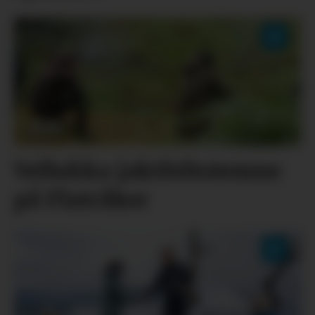
Vellukka jaktfeltstemne
på Flatråker