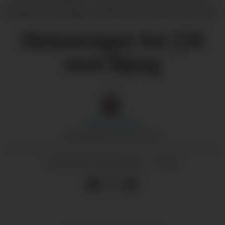
kampen mot Bjarg. (Arkivfoto: Marie Straume)
Heimesiger for J20
mot Bjarg
Randi
Kleppe
REDAKTØR/DAGLEG LEIAR
07.11.2024 - 15:00
PUBLISERT