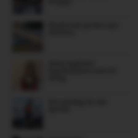
Brygge
Skadeverk på den nye
turstien
Alma oppfylte
legedraumen som 19-
åring
Ein søndag for dei
spreke