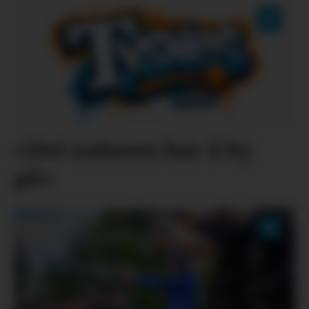
«Det naturen har å by
på»