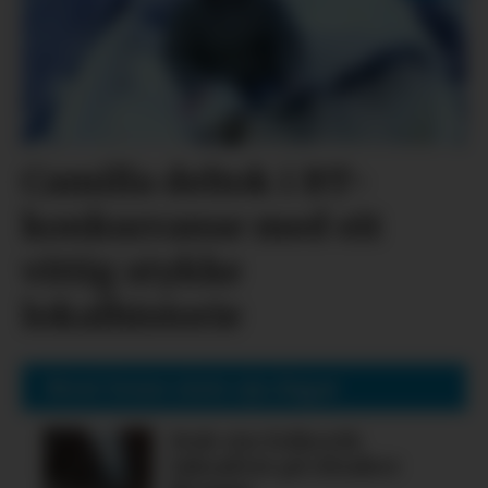
Camilla deltok i BT-
konkurranse med eit
vittig stykke
lokalhistorie
Mest lesne siste sju dagar
Nok ein folkerik
laksafest på Alsaker