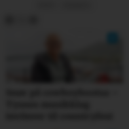
SPORT
HANDBALL
Snør på cowboybootsa –
Tysnes musikklag
inviterer til countryfest