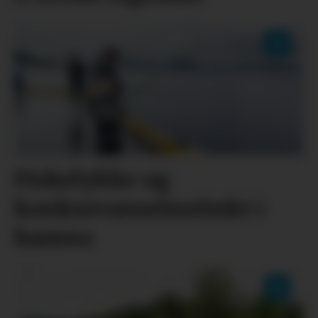
Fiskelykke og
konkurranseinstinkt i
hamna