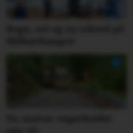
Regn, sol og ny rekord på
Blåbærhaugen
No startar vegarbeidet
opp att