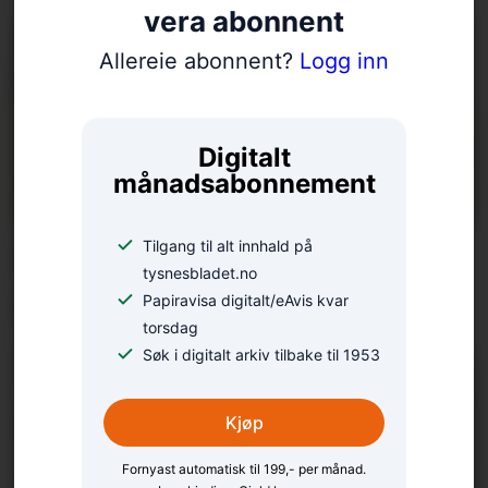
vera abonnent
Allereie abonnent?
Logg inn
Digitalt
månadsabonnement
Tilgang til alt innhald på
Politiloggen: Klestjuveri
tysnesbladet.no
og måseavliving
Papiravisa digitalt/eAvis kvar
torsdag
Søk i digitalt arkiv tilbake til 1953
Kjøp
Fornyast automatisk til 199,- per månad.