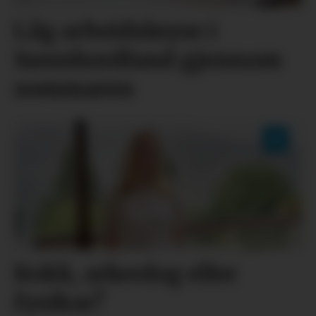
Låg arbeidsløyse i
Sunnhordland gjennom
sommaren
Kokk, arkeolog eller
fysikar?