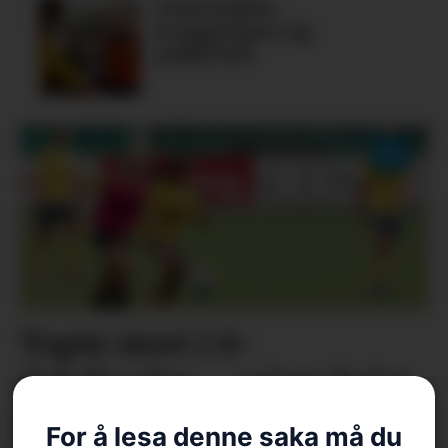
Fiskelykke,
bryggedans og
pubkveld
Tapte stort i 8-
delsfinalen – reiste heim
som vinnarar
For å lesa denne saka må du