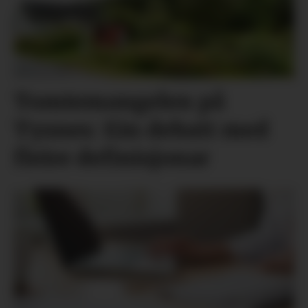
Tomtemangelen på
Tysnes: Ein debatt med
fleire definisjonar