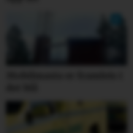
Mobilmasta er framleis i
det blå