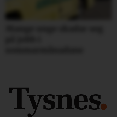
Mange unge skadar seg
på jobb i
sommarmånadane