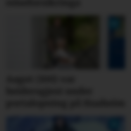
reiseforsikringa
Aagot (100) var
heidersgjest under
portalopning på Haaheim