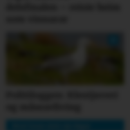
delsfinalen – reiste heim
som vinnarar
Politiloggen: Klestjuveri
og måseavliving
Mest lesne siste sju dagar