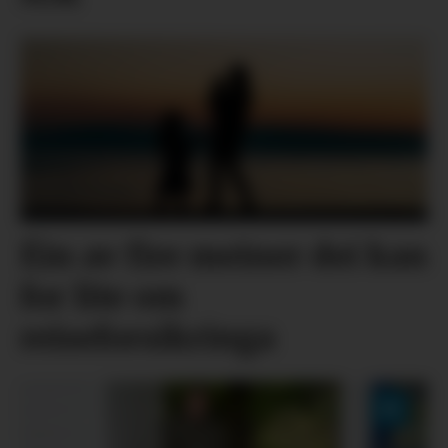
Éin av fire meiner dei kan
for lite om
reiseforsikringa