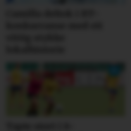
Camilla deltok i BT-
konkurranse med eit
vittig stykke
lokalhistorie
Tapte stort i 8-