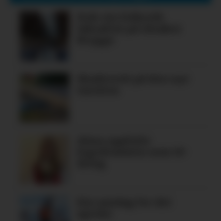
Nok ein folkerik
laksafest på Alsaker
Brygge
Skadeverk på den nye
turstien
Alma oppfylte
legedraumen som 19-
åring
Ein søndag for dei
spreke