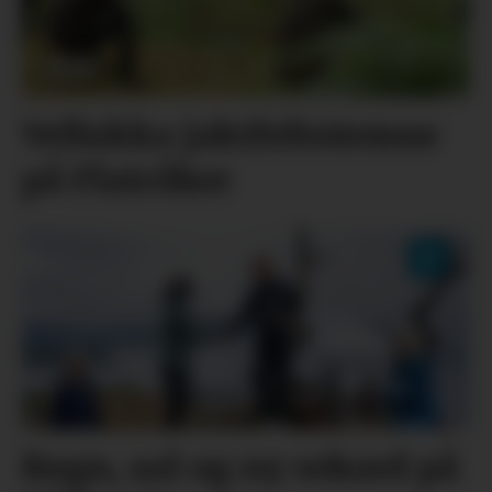
Vellukka jaktfeltstemne
på Flatråker
Regn, sol og ny rekord på