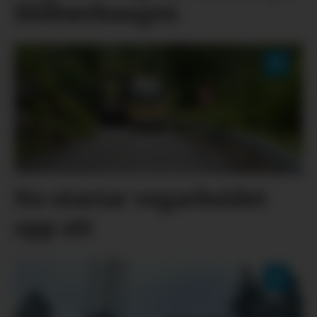
Blåbærhaugen
No startar vegarbeidet
opp att