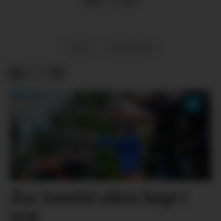
SPORT
HANDBALL
Åse Sundal sikta høgt i
NM