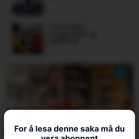
Fiskelykke,
bryggedans og
pubkveld
For å lesa denne saka må du
Aarvik Gard vidare til
vera abonnent