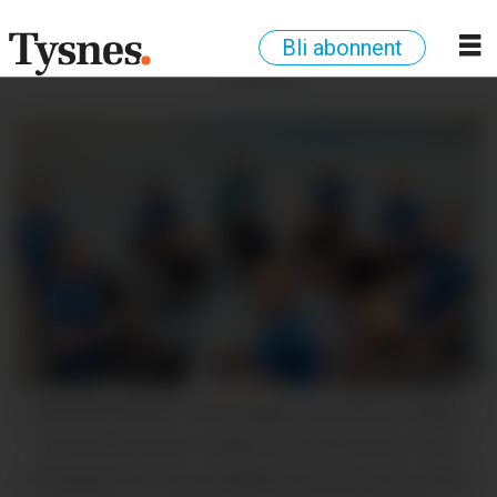
Bli abonnent
ANNONSE
SESONGSTART: Seniorlaget sin første kamp i
haust blei spelt i rullestol. Frå venstre: Sara
Reimdal Vee, Tora Nødland Austvik, Renathe