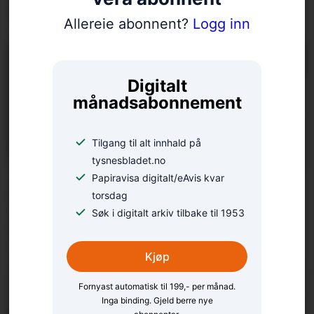
finalen
Allereie abonnent?
Logg inn
Digitalt
månadsabonnement
Tilgang til alt innhald på
tysnesbladet.no
Papiravisa digitalt/eAvis kvar
No slepp alle under 18 år
torsdag
Søk i digitalt arkiv tilbake til 1953
å betala eigendel
Kjøp
Fornyast automatisk til 199,- per månad.
Inga binding. Gjeld berre nye