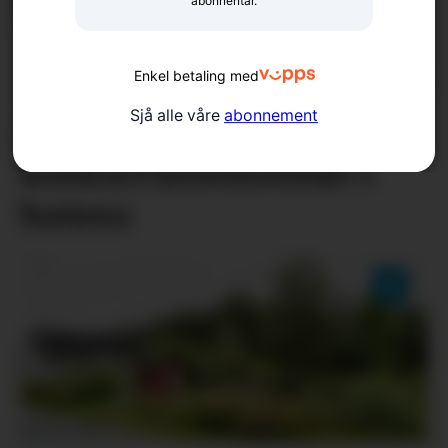
abonnentar.
Enkel betaling med
Sjå alle våre
abonnement
Fiskelykke og
konkurranseinstinkt i
hamna