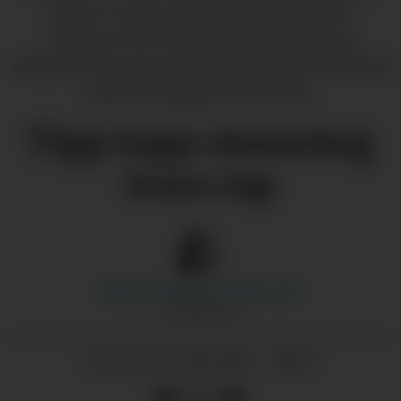
Hagen-Lunde, Isarlin Cristal Martinez
Guzman, Thea Sløgedal (trenar), Ronja
Sløgedal, Hanna Langballe og Martha Nødland
Austvik. (Begge foto: Privat)
Tipp topp stemning
trass tap
Marthe Macody Tufte
Lund
JOURNALIST
17.09.2025 - 08:52
PUBLISERT