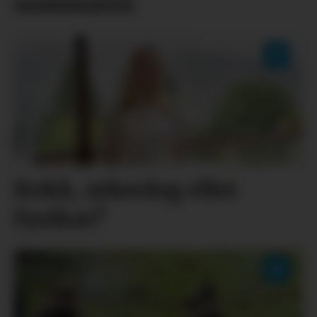
sommaren
Kokk, arkeolog eller
fysikar?