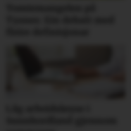
Tomtemangelen på
Tysnes: Ein debatt med
fleire definisjonar
Låg arbeidsløyse i
Sunnhordland gjennom