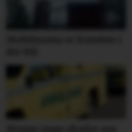
Mobilmasta er framleis i
det blå
Mange unge skadar seg