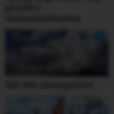
på jobb i
sommarmånadane
Slik blir søndagsvêret