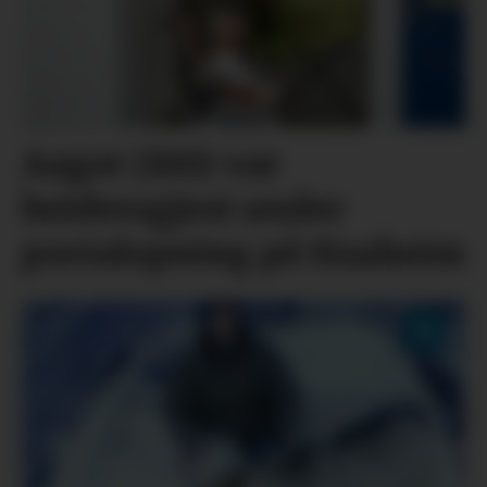
Aagot (100) var
heidersgjest under
portalopning på Haaheim