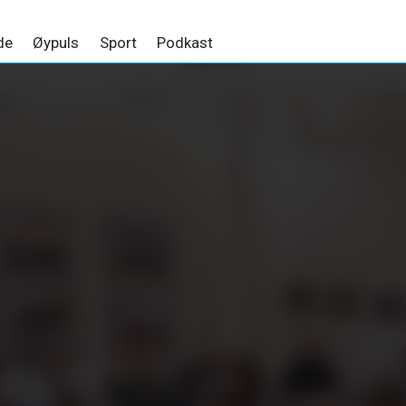
de
Øypuls
Sport
Podkast
ANNONSE