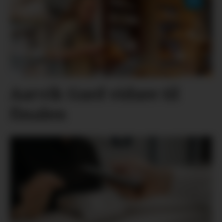
Aarvik Gard vidare til
finalen