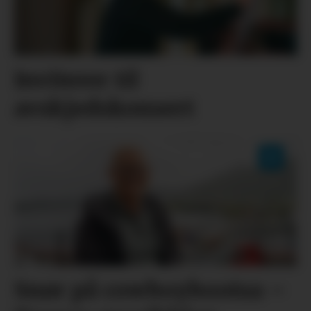
Inviterer til
avskjedskonsert
Snør på cowboybootsa –