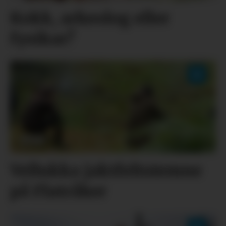
Kokk, arkeolog eller
fysikar?
Vellukka jaktfeltstemne
på Flatråker