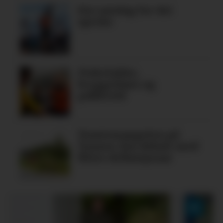
Ein søndag for dei
spreke
Fiskelykke,
bryggedans og
pubkveld
Tomtemangelen på
Tysnes: Ein debatt med
fleire definisjonar