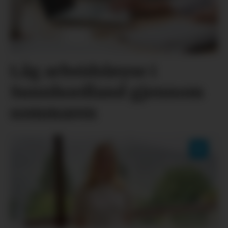
Låg arbeidsløyse i
Sunnhordland gjennom
sommaren