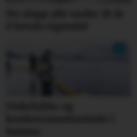
No slepp alle under 18 år
å betala eigendel
Fiskelykke og
konkurranseinstinkt i
hamna