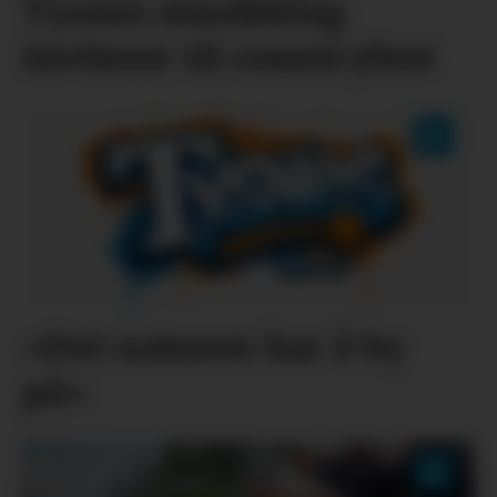
Tysnes musikklag
inviterer til countryfest
«Det naturen har å by
på»