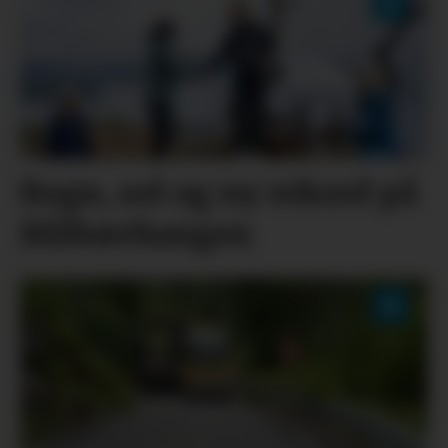
Regn, sol og ny rekord på
Blåbærhaugen