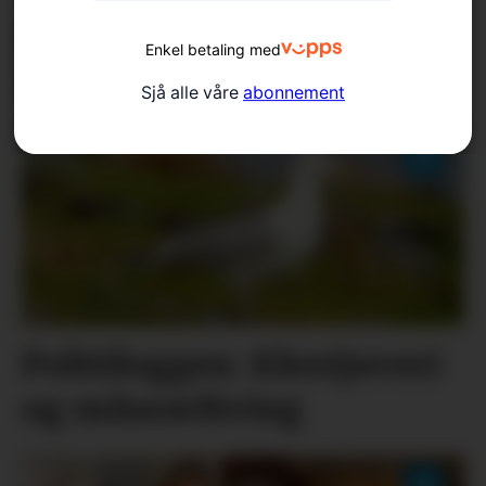
delsfinalen – reiste heim
Enkel betaling med
som vinnarar
Sjå alle våre
abonnement
Politiloggen: Klestjuveri
og måseavliving