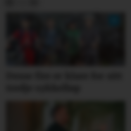
Desse fire er klare for sitt
tredje sykkelløp