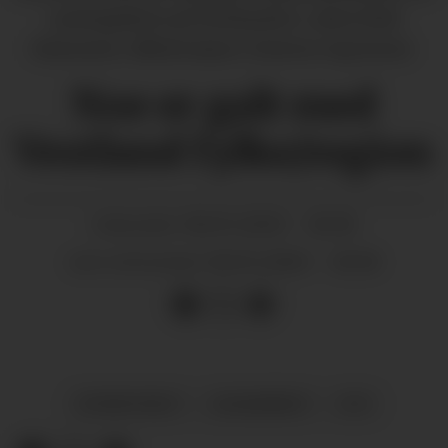
næringslivet på Vestlandet», skriv Rolf
Simonsen. (Illustrasjon: Statens vegvesen)
Noe er galt med
Vestland fylke/region
18.05.2020 - 16:38
PUBLISERT
18.05.2020 - 16:38
SIST OPPDATERT
SYNSPUNKT
LESARBREV
E39