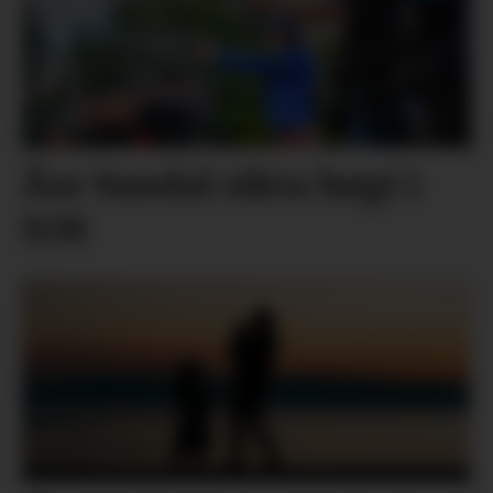
Åse Sundal sikta høgt i
NM