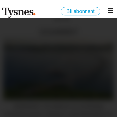
Bli abonnent
ANNONSE
LESARBREV
HORDFAST: «Vi risikerer en ny årelang
utsettelse på den viktigste samferdselsåren for