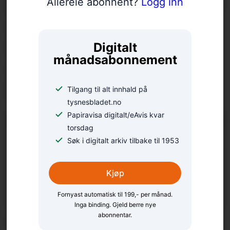
Allereie abonnent?
Logg inn
Camilla deltok i BT-
konkurranse med eit
Digitalt
månadsabonnement
vittig stykke
lokalhistorie
Tilgang til alt innhald på
tysnesbladet.no
Papiravisa digitalt/eAvis kvar
torsdag
Søk i digitalt arkiv tilbake til 1953
Kjøp
Fornyast automatisk til 199,- per månad.
Inga binding. Gjeld berre nye
abonnentar.
Tapte stort i 8-