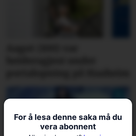
Aagot (100) var
heidersgjest under
portalopning på Haaheim
For å lesa denne saka må du
vera abonnent