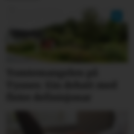
Tomtemangelen på
Tysnes: Ein debatt med
fleire definisjonar