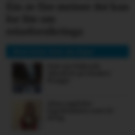
Éin av fire meiner dei kan
for lite om
reiseforsikringa
Mest lesne siste sju dagar
Nok ein folkerik
laksafest på Alsaker
Brygge
Alma oppfylte
legedraumen som 19-
åring