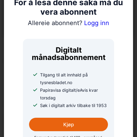
For å lesa denne saka må du
vera abonnent
Allereie abonnent?
Logg inn
Inviterer til
Digitalt
månadsabonnement
avskjedskonsert
Tilgang til alt innhald på
tysnesbladet.no
Papiravisa digitalt/eAvis kvar
torsdag
Søk i digitalt arkiv tilbake til 1953
Kjøp