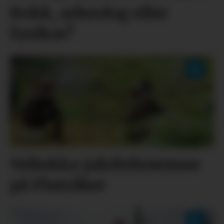
Kokk, arkeolog eller
fysikar?
Vellukka jaktfeltstemne
på Flatråker