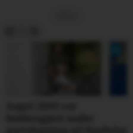
ØYPULS
Aagot (100) var
heidersgjest under
portalopning på Haaheim