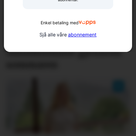
Enkel betaling med
Sjå alle våre
abonnement
Låg arbeidsløyse i
Sunnhordland gjennom
sommaren