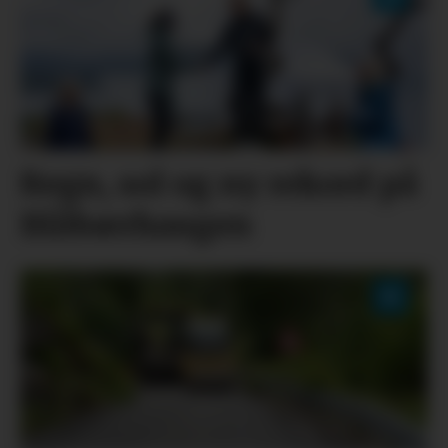
Regn, sol og ny rekord på
Blåbærhaugen