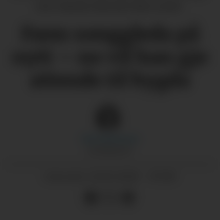
foto: Marthe Macody Tufte Lund)
Fann songgleda på
nytt – no vil han gje
attende til bygda
Sara
Haizoune
JOURNALIST
23.05.2026 - 07:00
PUBLISERT