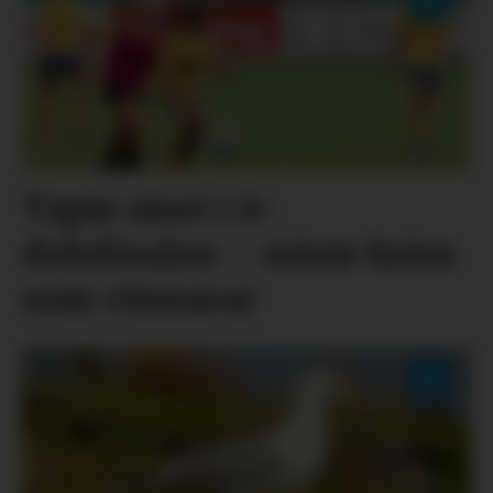
Tapte stort i 8-
delsfinalen – reiste heim
som vinnarar