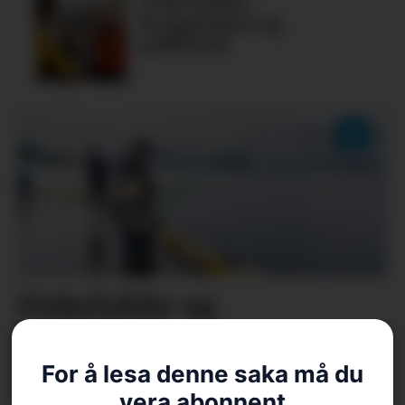
Fiskelykke,
bryggedans og
pubkveld
Fiskelykke og
konkurranseinstinkt i
For å lesa denne saka må du
hamna
vera abonnent