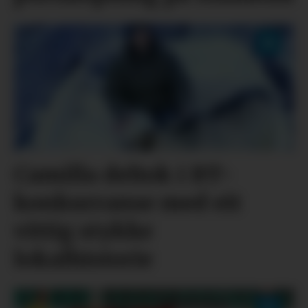
Camilla deltok i BT-
konkurranse med eit
vittig stykke
lokalhistorie