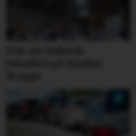
Nok ein folkerik
laksafest på Alsaker
Brygge