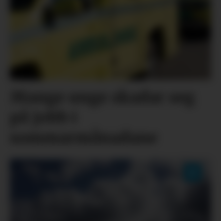
Mange unge skadar seg
på jobb i
sommarmånadane