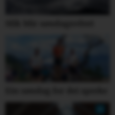
Slik blir søndagsvêret
Ein søndag for dei spreke