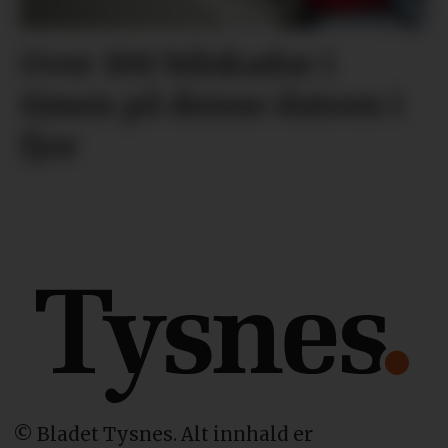
Over 100 bilskadar i
timen på denne datoen i
fjor
© Bladet Tysnes. Alt innhald er