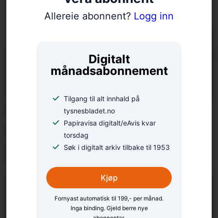
Allereie abonnent?
Logg inn
Digitalt
månadsabonnement
Tilgang til alt innhald på
Tomtemangelen på
tysnesbladet.no
Papiravisa digitalt/eAvis kvar
Tysnes: Ein debatt med
torsdag
Søk i digitalt arkiv tilbake til 1953
fleire definisjonar
Kjøp
Fornyast automatisk til 199,- per månad.
Inga binding. Gjeld berre nye
abonnentar.