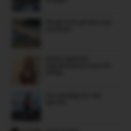
Skadeverk på den nye
turstien
Alma oppfylte
legedraumen som 19-
åring
Ein søndag for dei
spreke