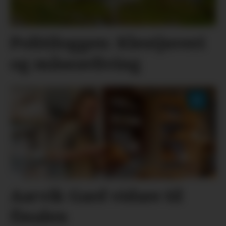
Politiloggen: Klestjuveri
og måseavliving
Aarvik Gard vidare til
finalen