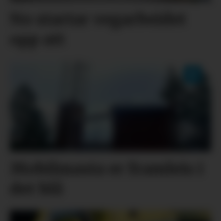
No startar vegarbeidet
opp att
Mobilmasta er framleis i
det blå