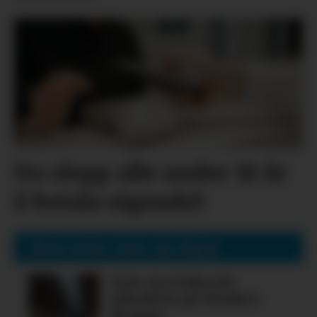
No slepp alle under 18 år
å betala eigendel
Mest lesne siste sju dagar
Nok ein folkerik
laksafest på Alsaker
Brygge