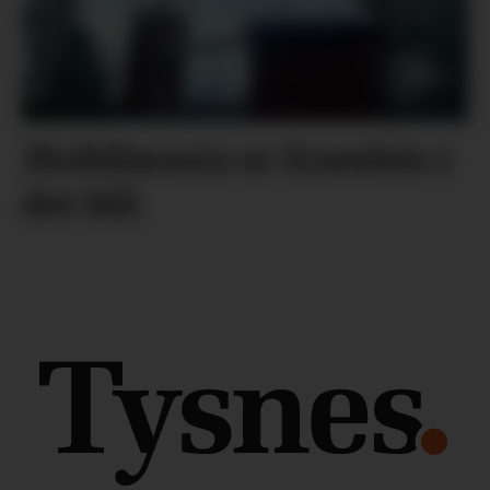
Mobilmasta er framleis i
det blå