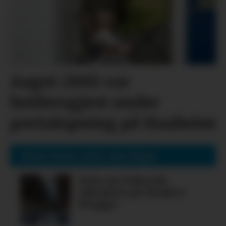
Aagot (100) var
heidersgjest under
portalopning på Haaheim
Mest lesne siste sju dagar
Nok ein folkerik
laksafest på Alsaker
Brygge