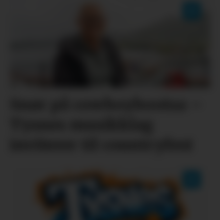
Snør på cowboybootsa –
Tysnes musikklag
inviterer til countryfest