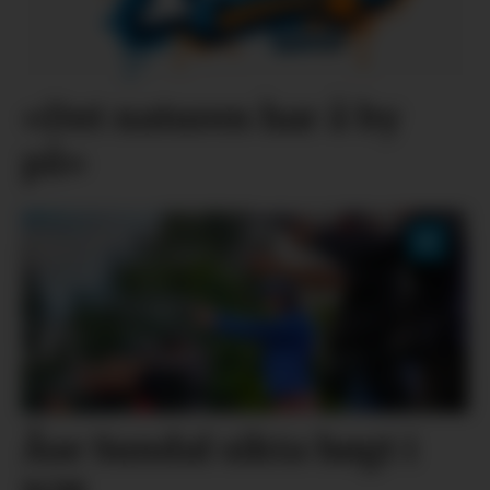
«Det naturen har å by
på»
Åse Sundal sikta høgt i