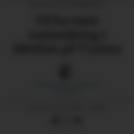
(Arkivfoto: Vetle Mikkelsen)
Vil ha meir
samordning i
idretten på Tysnes
Marthe Macody Tufte
Lund
JOURNALIST
11.01.2026 - 08:00
PUBLISERT