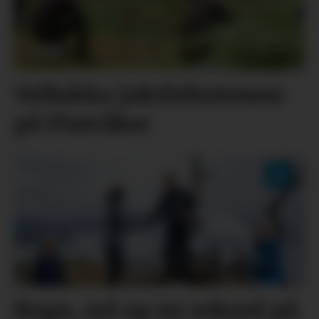
Vellukka jaktfeltstemne
på Flatråker
Regn, sol og ny rekord på