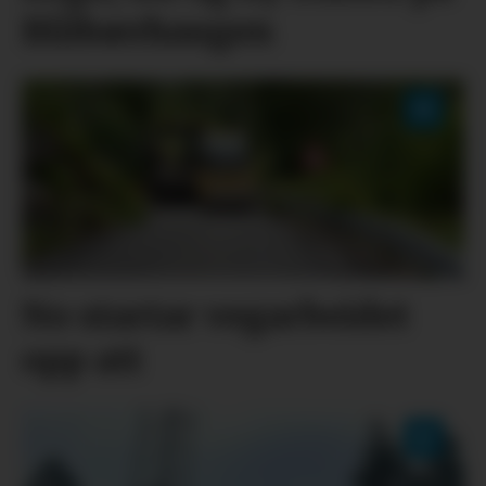
Blåbærhaugen
No startar vegarbeidet
opp att