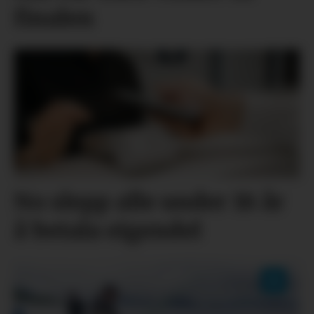
finalen
No slepp alle under 18 år
å betala eigendel