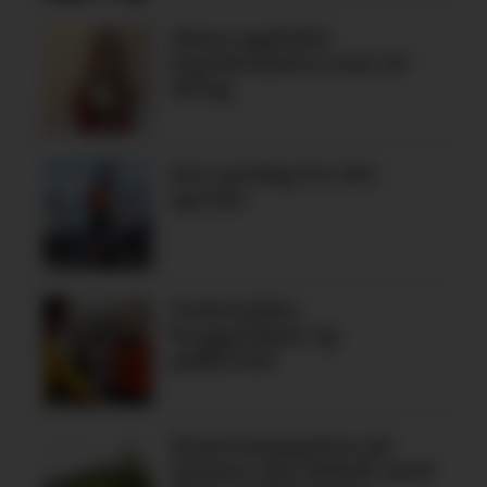
Alma oppfylte
legedraumen som 19-
åring
Ein søndag for dei
spreke
Fiskelykke,
bryggedans og
pubkveld
Tomtemangelen på
Tysnes: Ein debatt med