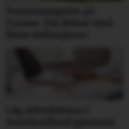
Tomtemangelen på
Tysnes: Ein debatt med
fleire definisjonar
Låg arbeidsløyse i
Sunnhordland gjennom