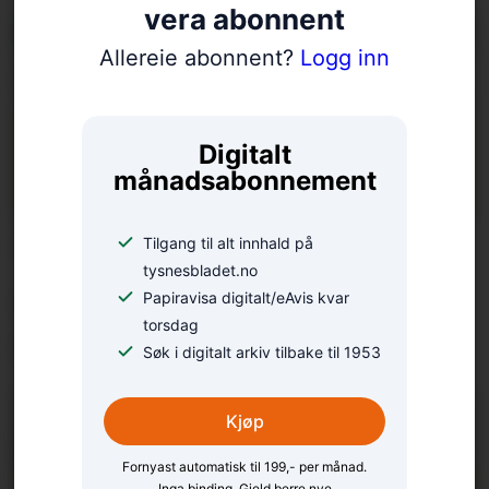
vera abonnent
Allereie abonnent?
Logg inn
Digitalt
månadsabonnement
Tilgang til alt innhald på
Tapte stort i 8-
tysnesbladet.no
delsfinalen – reiste heim
Papiravisa digitalt/eAvis kvar
torsdag
som vinnarar
Søk i digitalt arkiv tilbake til 1953
Kjøp
Fornyast automatisk til 199,- per månad.
Inga binding. Gjeld berre nye