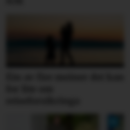
NM
Éin av fire meiner dei kan
for lite om
reiseforsikringa