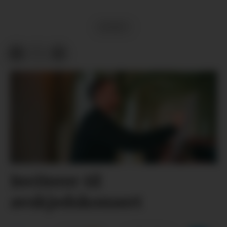
SPORT
Inviterer til
avskjedskonsert