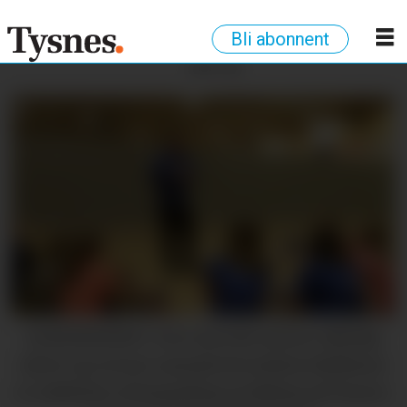
Bli abonnent
ANNONSE
SAMORDNING: Geir Austvik meiner allsidig
idrett og tettare samarbeid mellom klubbane
er nøkkelen til langsiktig utvikling på Tysnes.