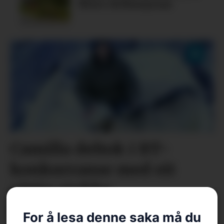
fleire definisjonar
Camilla deltok i BT-
konkurranse med eit
vittig stykke
lokalhistorie
For å lesa denne saka må du