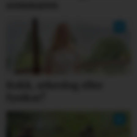
sommaren
Kokk, arkeolog eller
fysikar?