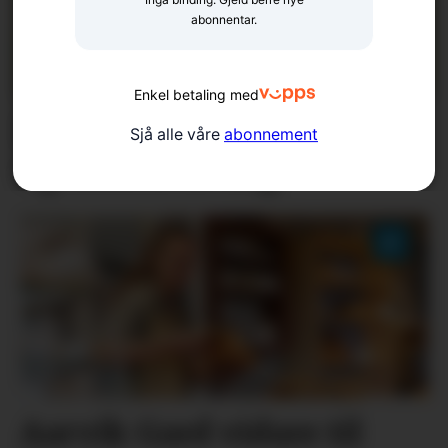
abonnentar.
Enkel betaling med
Politiloggen: Klestjuveri
Sjå alle våre
abonnement
og måseavliving
Aarvik Gard vidare til