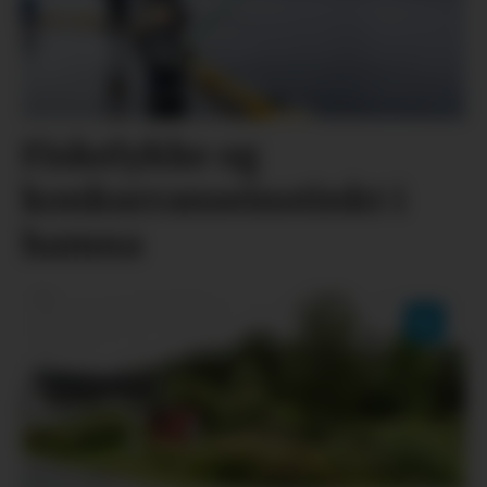
Fiskelykke og
konkurranseinstinkt i
hamna